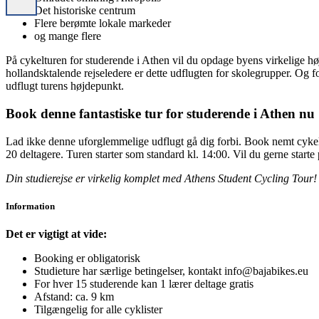
Det historiske centrum
Flere berømte lokale markeder
og mange flere
På cykelturen for studerende i Athen vil du opdage byens virkelige høj
hollandsktalende rejseledere er dette udflugten for skolegrupper. Og f
udflugt turens højdepunkt.
Book denne fantastiske tur for studerende i Athen nu
Lad ikke denne uforglemmelige udflugt gå dig forbi. Book nemt cykel
20 deltagere. Turen starter som standard kl. 14:00. Vil du gerne starte
Din studierejse er virkelig komplet med Athens Student Cycling Tour!
Information
Det er vigtigt at vide:
Booking er obligatorisk
Studieture har særlige betingelser, kontakt info@bajabikes.eu
For hver 15 studerende kan 1 lærer deltage gratis
Afstand: ca. 9 km
Tilgængelig for alle cyklister