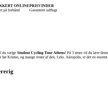
IKKERT ONLINE
PRISVINDER
ert på forhånd
Garanteret udflugt
kal du vælge
Student Cycling Tour Athens
! På 3 timer vil du lære de
t før Kristus, og mange rester af den, f.eks. Akropolis, er det en enormt
ærerig