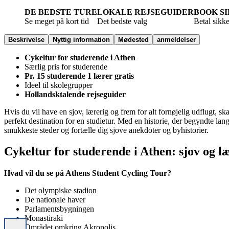
DE BEDSTE TURE
LOKALE REJSEGUIDER
BOOK S
Se meget på kort tid
Det bedste valg
Betal sikk
Beskrivelse
Nyttig information
Mødested
anmeldelser
Cykeltur for studerende i Athen
Særlig pris for studerende
Pr. 15 studerende 1 lærer gratis
Ideel til skolegrupper
Hollandsktalende rejseguider
Hvis du vil have en sjov, lærerig og frem for alt fornøjelig udflugt, s
perfekt destination for en studietur. Med en historie, der begyndte lang
smukkeste steder og fortælle dig sjove anekdoter og byhistorier.
Cykeltur for studerende i Athen: sjov og l
Hvad vil du se på Athens Student Cycling Tour?
Det olympiske stadion
De nationale haver
Parlamentsbygningen
Monastiraki
Området omkring Akropolis