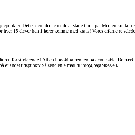
depunkter. Det er den ideelle måde at starte turen på. Med en konkurren
or hver 15 elever kan 1 lærer komme med gratis! Vores erfarne rejselede
turen for studerende i Athen i bookingmenuen på denne side. Bemærk v
 på et andet tidspunkt? Så send en e-mail til info@bajabikes.eu.