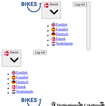
Dansk
Log ind
English
Español
Deutsch
Dansk
Nederlands
Dansk
Log ind
English
Español
Deutsch
Dansk
Nederlands
Destinationer
Cykelture