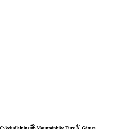
Cykeludlejning
Mountainbike Ture
Gåture