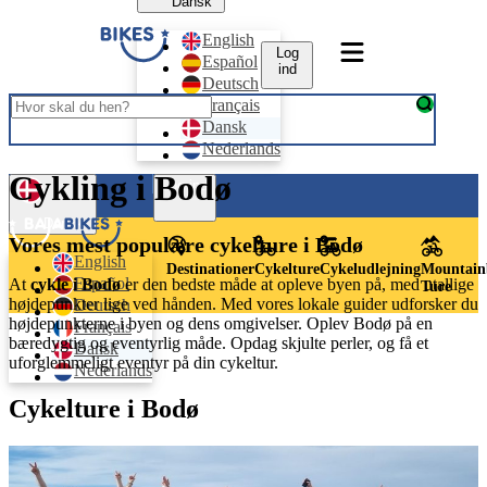
Dansk
English
Log
Español
ind
Deutsch
Français
Dansk
Nederlands
Cykling i Bodø
Log ind
Dansk
Vores mest populære cykelture i Bodø
English
Destinationer
Cykelture
Cykeludlejning
Mountain
Español
At
cykle i Bodø
er den bedste måde at opleve byen på, med utallige
Ture
højdepunkter lige ved hånden. Med vores lokale guider udforsker du
Deutsch
højdepunkterne i byen og dens omgivelser. Oplev Bodø på en
Français
bæredygtig og eventyrlig måde. Opdag skjulte perler, og få et
Dansk
uforglemmeligt eventyr på din cykeltur.
Nederlands
Cykelture i Bodø