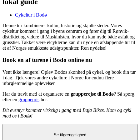
lokal guide
Cykeltur i Bodø
Denne tur kombinerer kultur, historie og skjulte steder. Vores
cykeltur kommer i gang i byens centrum og fører dig til Rønvik-
distriktet og videre til Maskinisten, hvor du kan nyde både asfalt og
grusstier. Takket være elcyklerne kan du nyde en afslappende tur til
et af Norges smukkeste udsigtspunkter. Ren nydelse!
Book en af turene i Bodø online nu
Vent ikke længere! Oplev Bodøs skønhed på cykel, og book din tur
i dag. Tjek vores andre cykelture i Norge for endnu flere
uforglemmelige oplevelser.
Har du travlt med at organisere en
grupperejse til Bodø
? Så spørg
efter en
gruppepris
her.
Dit eventyr kommer virkelig i gang med Baja Bikes. Kom og cykl
med os i Bodø!
Se tilgængelighed