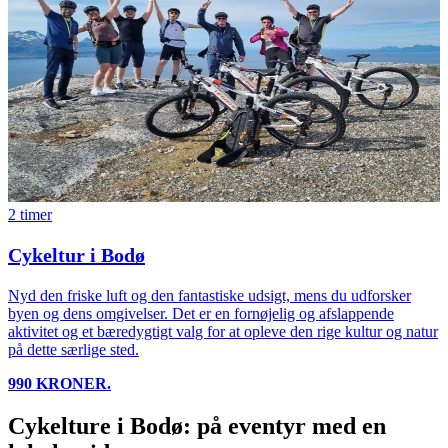
2 timer
Cykeltur i Bodø
Nyd den friske luft og den fantastiske udsigt, mens du udforsker
byen og dens omgivelser. Det er en fornøjelig og afslappende
aktivitet og et bæredygtigt valg for at opleve den rige kultur og natur
på dette særlige sted.
990 KRONER.
Cykelture i Bodø: på eventyr med en