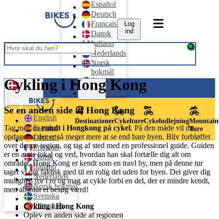
Español
Deutsch
Français
Log
ind
Dansk
Italiano
Nederlands
Norsk
bokmål
Cykling i Hong Kong
Svenska
Log ind
Português
Dansk
Se en anden side af Hong Kong
English
Destinationer
Cykelture
Cykeludlejning
Mountain
Español
Tag med os
rundt i Hongkong på cykel
. På den måde vil du
Ture
opdage, at der er så meget mere at se end bare byen. Bliv forbløffet
Deutsch
over denne region, og tag af sted med en professionel guide. Guiden
Français
er en ægte lokal og ved, hvordan han skal fortælle dig alt om
Dansk
området. Hong Kong er kendt som en travl by, men på denne tur
Italiano
tager vi dig faktisk med til en rolig del uden for byen. Det giver dig
Nederlands
mulighed for i ro og mag at cykle forbi en del, der er mindre kendt,
Norsk bokmål
men absolut et besøg værd!
Svenska
Português
Cykling i Hong Kong
Oplev en anden side af regionen