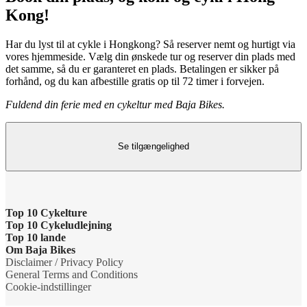
Kong!
Har du lyst til at cykle i Hongkong? Så reserver nemt og hurtigt via
vores hjemmeside. Vælg din ønskede tur og reserver din plads med
det samme, så du er garanteret en plads. Betalingen er sikker på
forhånd, og du kan afbestille gratis op til 72 timer i forvejen.
Fuldend din ferie med en cykeltur med Baja Bikes.
Se tilgængelighed
Top 10 Cykelture
Top 10 Cykeludlejning
Cykeltur i Barcelona: højdepunkterne
Top 10 lande
Barcelona Cykeludlejning
Om Baja Bikes
Cykeltur i Berlin: højdepunkterne
Cykelture i Holland
Disclaimer / Privacy Policy
Berlin Cykeludlejning
Kontakt os
General Terms and Conditions
Tur til Paris: højdepunkter
Cykelture i Portugal
Cookie-indstillinger
Paris Cykeludlejning
Om os
Rom højdepunkter cykeltur