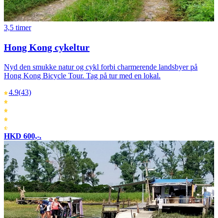
3,5 timer
Hong Kong cykeltur
Nyd den smukke natur og cykl forbi charmerende landsbyer på
Hong Kong Bicycle Tour. Tag på tur med en lokal.
4.9
(43)
HKD 600,-.