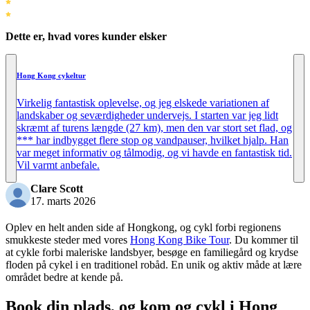
Dette er, hvad vores kunder elsker
Hong Kong cykeltur
Virkelig fantastisk oplevelse, og jeg elskede variationen af
landskaber og seværdigheder undervejs. I starten var jeg lidt
skræmt af turens længde (27 km), men den var stort set flad, og
*** har indbygget flere stop og vandpauser, hvilket hjalp. Han
var meget informativ og tålmodig, og vi havde en fantastisk tid.
Vil varmt anbefale.
Clare Scott
17. marts 2026
Oplev en helt anden side af Hongkong, og cykl forbi regionens
smukkeste steder med vores
Hong Kong Bike Tour
. Du kommer til
at cykle forbi maleriske landsbyer, besøge en familiegård og krydse
floden på cykel i en traditionel robåd. En unik og aktiv måde at lære
området bedre at kende på.
Book din plads, og kom og cykl i Hong