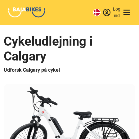
Log
ind
Cykeludlejning i
Calgary
Udforsk Calgary på cykel