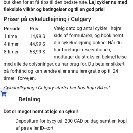
butikken for at få tips til den bedste rute.
Lej cykler nu med
fleksible vilkår og betingelser og til en god pris!
Priser på cykeludlejning i Calgary
Vælg dato og antal cykler i højre
Periode
Pris
side af formularen, og book nemt
1 time
14,99 $
din cykeludlejning online. Når du
4 timer
44,99 $
har foretaget reservationen,
8 timer
53,99 $
modtager du straks en bekræftelse
med alle de oplysninger, du har brug for. Du betaler sikkert
på forhånd og kan ændre eller annullere gratis op til 24
timer i forvejen.
Cykeludlejning i Calgary starter her hos Baja Bikes!
Betaling
Det er meget nemt at leje en cykel!
Depositum for bycykel: 200 CAD pr. dag samt en kopi
af pas eller ID-kort.