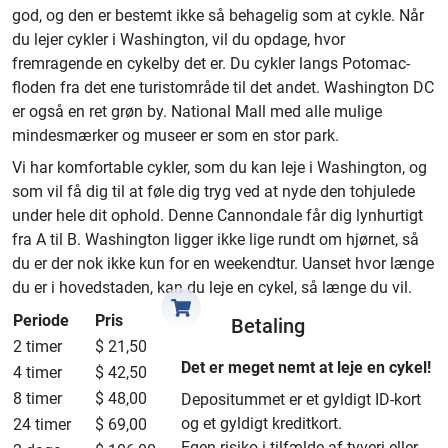
god, og den er bestemt ikke så behagelig som at cykle. Når
du lejer cykler i Washington, vil du opdage, hvor
fremragende en cykelby det er. Du cykler langs Potomac-
floden fra det ene turistområde til det andet. Washington DC
er også en ret grøn by. National Mall med alle mulige
mindesmærker og museer er som en stor park.
Vi har komfortable cykler, som du kan leje i Washington, og
som vil få dig til at føle dig tryg ved at nyde den tohjulede
under hele dit ophold. Denne Cannondale får dig lynhurtigt
fra A til B. Washington ligger ikke lige rundt om hjørnet, så
du er der nok ikke kun for en weekendtur. Uanset hvor længe
du er i hovedstaden, kan du leje en cykel, så længe du vil.
Periode
Pris
Betaling
2 timer
$ 21,50
Det er meget nemt at leje en cykel!
4 timer
$ 42,50
8 timer
$ 48,00
Depositummet er et gyldigt ID-kort
og et gyldigt kreditkort.
24 timer
$ 69,00
Egen risiko i tilfælde af tyveri eller