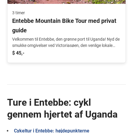
3 timer
Entebbe Mountain Bike Tour med privat
guide
Velkommen til Entebbe, den grønne port til Uganda! Nyd de
smukke omgivelser ved Victoriasøen, den venlige lokale
atmosfære og oplev byen på en aktiv og eventyrlig måde!
$ 45,-
Ture i Entebbe: cykl
gennem hjertet af Uganda
Cykeltur i Entebbe: højdepunkterne