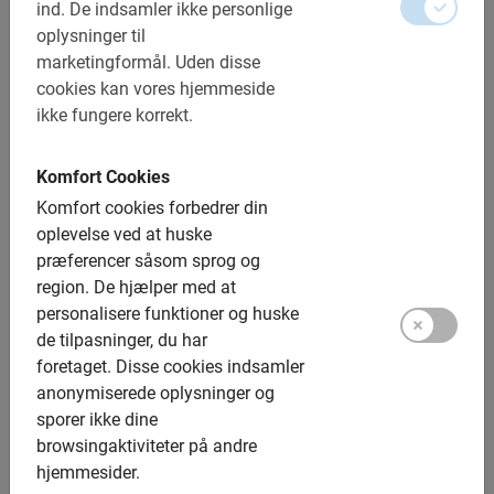
underholdende måde at
ind.
De indsamler ikke personlige
oplysninger til
lære en by at kende på.
marketingformål.
Uden disse
cookies kan vores hjemmeside
Vi tilbyder guidede ture til fods med en engelsktalende
ikke fungere korrekt.
lokal. Bookingprocessen er nem og sikker. For at
reservere en af vores guidede ture skal du blot vælge en
Komfort Cookies
by og en dato. Derefter udfylder du dine personlige
Komfort cookies forbedrer din
oplysninger og bekræfter din reservation – det er det
oplevelse ved at huske
hele! Hvis du har spørgsmål eller særlige ønsker, så tøv
præferencer såsom sprog og
ikke med
at kontakte os!
region.
De hjælper med at
personalisere funktioner og huske
Se vores guidede vandreture
de tilpasninger, du har
foretaget.
Disse cookies indsamler
Vandreture i Barcelona
anonymiserede oplysninger og
Vandreture i München
sporer ikke dine
Vandreture i Paris
browsingaktiviteter på andre
Vandreture i Porto
hjemmesider.
Vandreture i San Sebastian