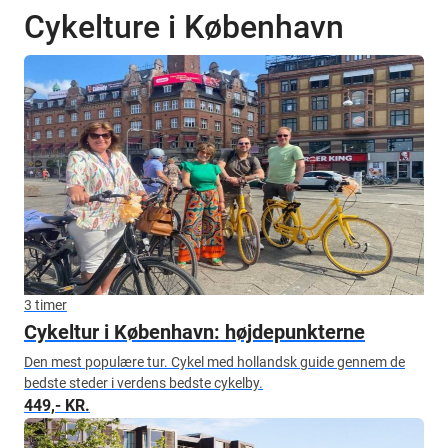
Cykelture i København
3 timer
Cykeltur i København: højdepunkterne
Den mest populære tur. Cykel med hollandsk guide gennem de
bedste steder i verdens bedste cykelby.
449,- KR.