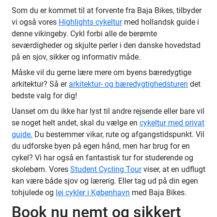
Som du er kommet til at forvente fra Baja Bikes, tilbyder
vi også vores
Highlights cykeltur
med hollandsk guide i
denne vikingeby. Cykl forbi alle de berømte
seværdigheder og skjulte perler i den danske hovedstad
på en sjov, sikker og informativ måde.
Måske vil du gerne lære mere om byens bæredygtige
arkitektur? Så er
arkitektur- og bæredygtighedsturen
det
bedste valg for dig!
Uanset om du ikke har lyst til andre rejsende eller bare vil
se noget helt andet, skal du vælge en
cykeltur med privat
guide.
Du bestemmer vikar, rute og afgangstidspunkt. Vil
du udforske byen på egen hånd, men har brug for en
cykel? Vi har også en fantastisk tur for studerende og
skolebørn. Vores
Student Cycling Tour
viser, at en udflugt
kan være både sjov og lærerig. Eller tag ud på din egen
tohjulede og
lej cykler i København
med Baja Bikes.
Book nu nemt og sikkert