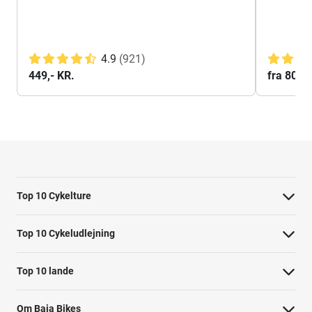
4.9
(921)
449,- KR.
fra 800 k
Top 10 Cykelture
Cykeltur i Barcelona: højdepunkterne
Top 10 Cykeludlejning
Cykeltur i Berlin: højdepunkterne
Barcelona Cykeludlejning
Top 10 lande
Tur til Paris: højdepunkter
Berlin Cykeludlejning
Cykelture i Holland
Rom højdepunkter cykeltur
Om Baja Bikes