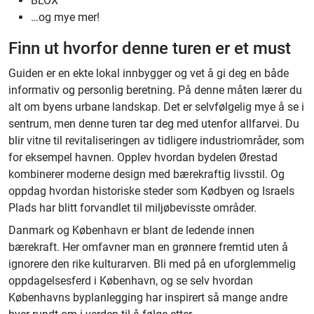
BLOX
…og mye mer!
Finn ut hvorfor denne turen er et must
Guiden er en ekte lokal innbygger og vet å gi deg en både
informativ og personlig beretning. På denne måten lærer du
alt om byens urbane landskap. Det er selvfølgelig mye å se i
sentrum, men denne turen tar deg med utenfor allfarvei. Du
blir vitne til revitaliseringen av tidligere industriområder, som
for eksempel havnen. Opplev hvordan bydelen Ørestad
kombinerer moderne design med bærekraftig livsstil. Og
oppdag hvordan historiske steder som Kødbyen og Israels
Plads har blitt forvandlet til miljøbevisste områder.
Danmark og København er blant de ledende innen
bærekraft. Her omfavner man en grønnere fremtid uten å
ignorere den rike kulturarven. Bli med på en uforglemmelig
oppdagelsesferd i København, og se selv hvordan
Københavns byplanlegging har inspirert så mange andre