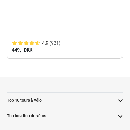
4.9
(921)
449,- DKK
à
Top 10 tours à vélo
Visite à vélo à Paris : les points forts
Top location de vélos
Visite à vélo de Rotterdam