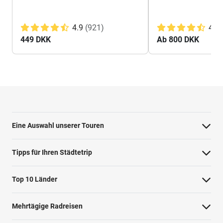
4.9
(921)
4.8
449 DKK
Ab 800 DKK
Eine Auswahl unserer Touren
Barcelona Highlights Tour
Tipps für Ihren Städtetrip
Berlin Highlights Tour
Strände bei Athen
Top 10 Länder
Highlights von Paris
Barcelonas Stadtteile
Niederlande
Private Tour Tallinn
Mehrtägige Radreisen
Nahverkehr in Dublin
Deutschland
Rom mit dem Fahrrad