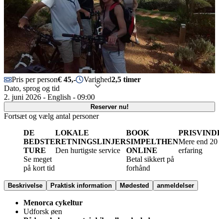
Pris per person
€ 45,-
Varighed
2,5 timer
Dato, sprog og tid
2. juni 2026 - English - 09:00
Reserver nu!
Fortsæt og vælg antal personer
DE
LOKALE
BOOK
PRISVIND
BEDSTE
RETNINGSLINJER
SIMPELTHEN
Mere end 20 
TURE
Den hurtigste service
ONLINE
erfaring
Se meget
Betal sikkert på
på kort tid
forhånd
Beskrivelse
Praktisk information
Mødested
anmeldelser
Menorca cykeltur
Udforsk øen