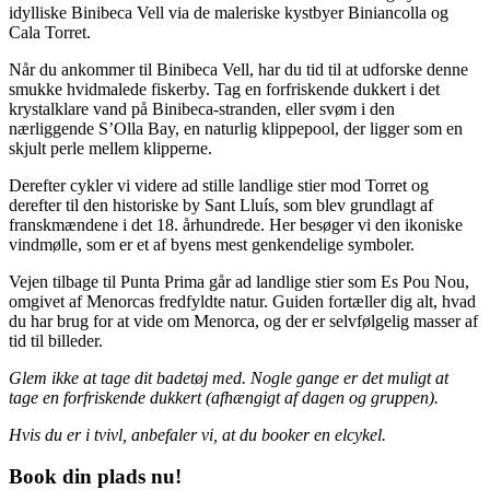
idylliske Binibeca Vell via de maleriske kystbyer Biniancolla og
Cala Torret.
Når du ankommer til Binibeca Vell, har du tid til at udforske denne
smukke hvidmalede fiskerby. Tag en forfriskende dukkert i det
krystalklare vand på Binibeca-stranden, eller svøm i den
nærliggende S’Olla Bay, en naturlig klippepool, der ligger som en
skjult perle mellem klipperne.
Derefter cykler vi videre ad stille landlige stier mod Torret og
derefter til den historiske by Sant Lluís, som blev grundlagt af
franskmændene i det 18. århundrede. Her besøger vi den ikoniske
vindmølle, som er et af byens mest genkendelige symboler.
Vejen tilbage til Punta Prima går ad landlige stier som Es Pou Nou,
omgivet af Menorcas fredfyldte natur. Guiden fortæller dig alt, hvad
du har brug for at vide om Menorca, og der er selvfølgelig masser af
tid til billeder.
Glem ikke at tage dit badetøj med. Nogle gange er det muligt at
tage en forfriskende dukkert (afhængigt af dagen og gruppen).
Hvis du er i tvivl, anbefaler vi, at du booker en elcykel.
Book din plads nu!