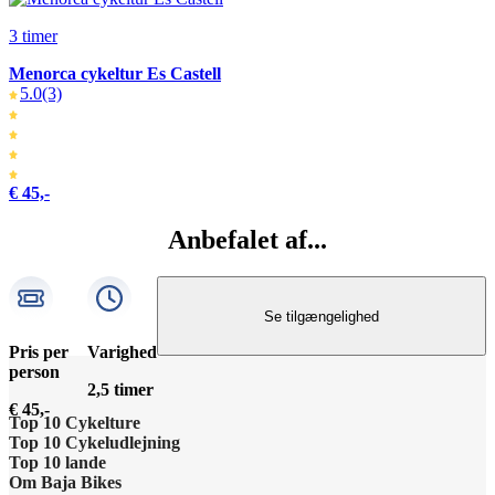
3 timer
Menorca cykeltur Es Castell
5.0
(3)
€ 45,-
Anbefalet af...
Se tilgængelighed
Pris per
Varighed
person
2,5 timer
€ 45,-
Top 10 Cykelture
Top 10 Cykeludlejning
Cykeltur i Barcelona: højdepunkterne
Top 10 lande
Barcelona Cykeludlejning
Om Baja Bikes