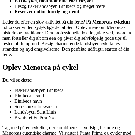
På bycykel, mountainbike eller elcykel
Besøg fiskerlandsbyen Binibeca og meget mere
Reserver online hurtigt og nemt!
Leder du efter en sjov aktivitet på din ferie? På
Menorcas cykeltur
udforsker vi den sydøstlige del af øen. Oplev mere om Menorcas
historie og traditioner. Den professionelle lokale guide ved, hvordan
man fortæller dig alt om øen og giver dig selvfølgelig gode tips til
resten af dit ophold. Besøg charmerende landsbyer, cykl langs
stranden og nyd omgivelserne. Den perfekte udflugt i starten af din
ferie.
Oplev Menorca på cykel
Du vil se dette:
Fiskerlandsbyen Binibeca
Binibeca strand
Binibeca havn
Son Ganxo forsvarstårn
Landsbyen Sant Lluís
Kvarteret Es Pou Nou
Tag med på en cykeltur, der kombinerer havudsigt, historie og
Menorcas autentiske charme. Vi starter i Punta Prima og cykler mod