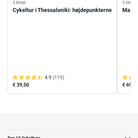
3 timer
3 timer
Cykeltur i Thessaloniki: højdepunkterne
Madtur
4.9
(119)
€ 39,50
€ 69,-