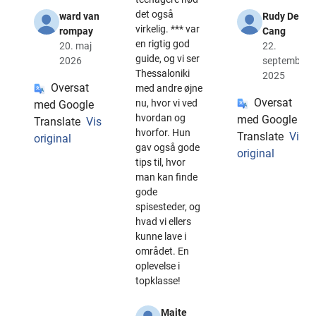
det også
ward van
Rudy De
virkelig. *** var
rompay
Cang
en rigtig god
20. maj
22.
guide, og vi ser
2026
september
Thessaloniki
2025
Oversat
med andre øjne
Oversat
nu, hvor vi ved
med Google
hvordan og
med Google
Translate
Vis
hvorfor. Hun
Translate
Vis
original
gav også gode
original
tips til, hvor
man kan finde
gode
spisesteder, og
hvad vi ellers
kunne lave i
området. En
oplevelse i
topklasse!
Maite