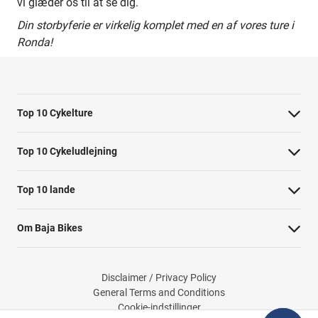
vi glæder os til at se dig.
Din storbyferie er virkelig komplet med en af vores ture i
Ronda!
Top 10 Cykelture
Cykeltur i Barcelona: højdepunkterne
Top 10 Cykeludlejning
Cykeltur i Berlin: højdepunkterne
Barcelona Cykeludlejning
Top 10 lande
Tur til Paris: højdepunkter
Berlin Cykeludlejning
Cykelture i Holland
Rom højdepunkter cykeltur
Om Baja Bikes
Paris Cykeludlejning
Cykelture i Portugal
Cykeltur til Amsterdams højdepunkter
Kontakt os
Rom Cykeludlejning
Cykelture i Spanien
Cykeltur til Kobenhavn højdepunkter
Disclaimer / Privacy Policy
Om os
Valencia Cykeludlejning
General Terms and Conditions
Cykelture i USA
Cykeltur til Firenzes højdepunkter
Cookie-indstillinger
Teamet
Cykeludlejning i København