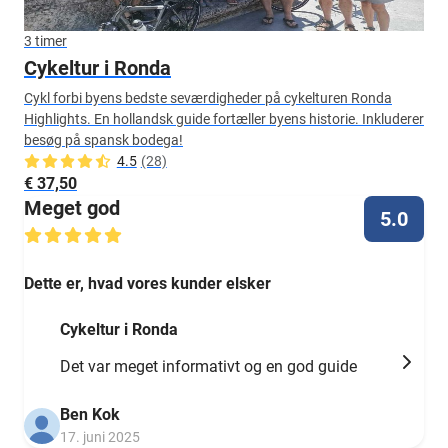
3 timer
Cykeltur i Ronda
Cykl forbi byens bedste seværdigheder på cykelturen Ronda
Highlights. En hollandsk guide fortæller byens historie. Inkluderer
besøg på spansk bodega!
4.5
(28)
€ 37,50
Meget god
5.0
Dette er, hvad vores kunder elsker
Cykeltur i Ronda
Det var meget informativt og en god guide
Ben Kok
17. juni 2025