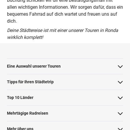
Buchung schicken wir dir eine Bestätigungsmail mit
allen wichtigen Informationen. Wir sorgen dafür, dass ein
bequemes Fahrrad auf dich wartet und freuen uns auf
dich.
Deine Städtereise ist mit einer unserer Touren in Ronda
wirklich komplett!
Eine Auswahl unserer Touren
Barcelona Highlights Tour
Tipps für Ihren Städtetrip
Berlin Highlights Tour
Strände bei Athen
Top 10 Länder
Highlights von Paris
Barcelonas Stadtteile
Niederlande
Private Tour Tallinn
Mehrtägige Radreisen
Nahverkehr in Dublin
Deutschland
Rom mit dem Fahrrad
Radreise Niederlande
Shopping in Amsterdam
Mehr über uns