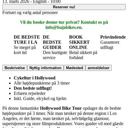
13. marts 2026 - English - 10:00
Reserver nu!
Fortsæt og vælg antal personer
Vil du booke denne tur privat? Kontakt os på
info@bajabikes.eu.
DE BEDSTE
DE
BOOK
Prisvindende
TURE I LA
BEDSTE
SIKKERT
Garanteret
Se meget på
GUIDER
ONLINE
udflugt
kort tid
Den hurtigste
Betal sikkert på
service
forhånd
Beskrivelse
Nyttig information
Mødested
anmeldelser
Cykeltur i Hollywood
Alle højdepunkterne på 3 timer
Den bedste udflugt!
Erfaren rejseleder
Inkl. Guide, elcykel og hjelm
På denne fantastiske
Hollywood Bike Tour
opdager du de bedste
højdepunkter på 3 timer. Når man tænker på denne region i Los
Angeles, er det første, man tænker på, selvfølgelig glamour,
superstjerner og store filmproduktioner. Vores guider vil med glæde