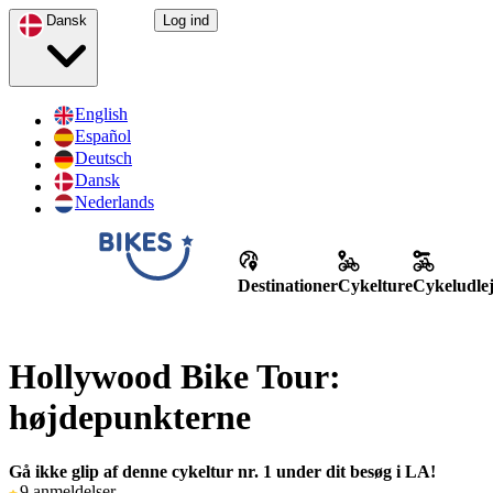
Dansk
Log ind
English
Español
Deutsch
Dansk
Nederlands
Destinationer
Cykelture
Cykeludle
Hollywood Bike Tour:
højdepunkterne
Gå ikke glip af denne cykeltur nr. 1 under dit besøg i LA!
9 anmeldelser