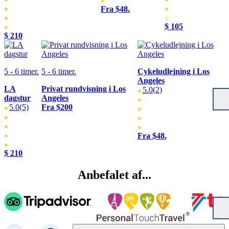
Fra $48.
$ 105
$ 210
5 - 6 timer.
5 - 6 timer.
Cykeludlejning i Los
Angeles
LA
Privat rundvisning i Los
5.0
(2)
dagstur
Angeles
5.0
(5)
Fra $200
Fra $48.
$ 210
Anbefalet af...