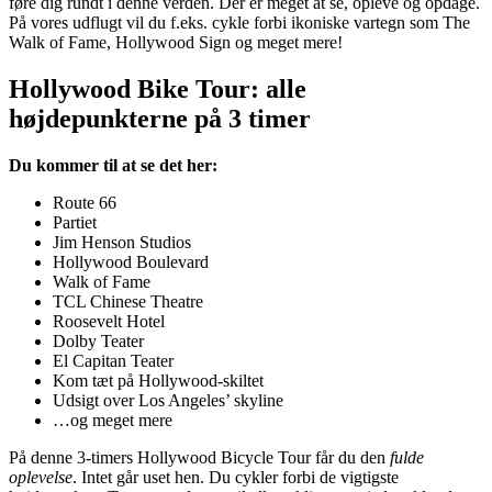
føre dig rundt i denne verden. Der er meget at se, opleve og opdage.
På vores udflugt vil du f.eks. cykle forbi ikoniske vartegn som The
Walk of Fame, Hollywood Sign og meget mere!
Hollywood Bike Tour: alle
højdepunkterne på 3 timer
Du kommer til at se det her:
Route 66
Partiet
Jim Henson Studios
Hollywood Boulevard
Walk of Fame
TCL Chinese Theatre
Roosevelt Hotel
Dolby Teater
El Capitan Teater
Kom tæt på Hollywood-skiltet
Udsigt over Los Angeles’ skyline
…og meget mere
På denne 3-timers Hollywood Bicycle Tour får du den
fulde
oplevelse
. Intet går uset hen. Du cykler forbi de vigtigste