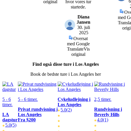
6
original
hvor vores tur
startede.
Ove
Diana
med G
Jansen
Transla
30. juli
origi
2025
Oversat
med Google
Translate
Vis
original
Find også disse ture i Los Angeles
Book de bedste ture i Los Angeles her
5 - 6
5 - 6 timer.
Cykeludlejning i
2,5 timer.
timer.
Los Angeles
Privat rundvisning i
Rundvisning i
5.0
(2)
LA
Los Angeles
Beverly Hills
dagstur
Fra $200
4.0
(1)
5.0
(5)