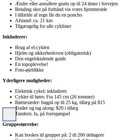
Ændre eller annullere gratis op til 24 timer i forvejen
Betaling sker på forhånd via vores hjemmeside
I tilfælde af regn får du en poncho
Afstand: ca. 21 km
Tilgængelig for alle cyklister
Inkluderer:
Brug af el-cyklen
Hjelm og sikkerhedsvest (obligatorisk)
Den engelsktalende guide
En topoplevelse!
Foto-øjeblikke
Yderligere muligheder:
Elektrisk cykel: inkluderet
Cykler til børn: Fra 145 cm (26 tommer)
Børnesæder: bagpå op til 25 kg, tillæg på $15
Trailer og tag along: $20 i tillæg
Tandem: Ja, på forespørgsel
Gruppestørrelse:
Kan bookes til grupper på: 2 til 200 deltagere