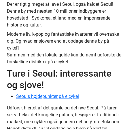
Der er rigtig meget at lave i Seoul, også kaldet Seoul!
Denne by med næsten 10 millioner indbyggere er
hovedstad i Sydkorea, et land med en imponerende
historie og kultur.
Moderne liv, k-pop og fantastiske kvarterer vil overraske
dig. Og hvad er sjovere end at opdage denne by på
cykel?
Sammen med den lokale guide kan du nemt udforske de
forskellige distrikter på elcykel.
Ture i Seoul: interessante
og sjove!
Seouls højdepunkter på elcykel
Udforsk hjertet af det gamle og det nye Seoul. På turen
ser vi f.eks. det kongelige palads, besøger et traditionelt
marked, men cykler også gennem det berømte Bukchon
Hanok-distrikt! Du vil opdage hele byen på kort tid.