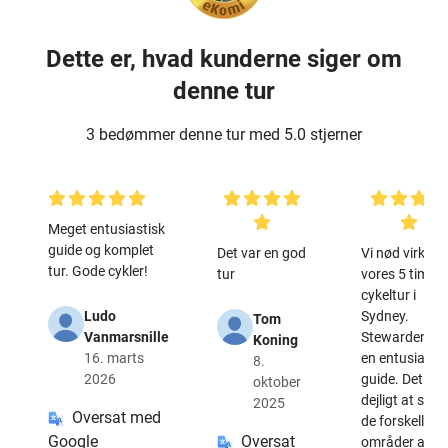
Dette er, hvad kunderne siger om
denne tur
3 bedømmer denne tur med 5.0 stjerner
Meget entusiastisk
guide og komplet
Det var en god
Vi nød virkelig
tur. Gode cykler!
tur
vores 5 timers
cykeltur i
Ludo
Sydney.
Tom
Vanmarsnille
Stewarden va
Koning
16. marts
en entusiastis
8.
2026
guide. Det var
oktober
dejligt at se al
2025
Oversat med
de forskellige
Google
Oversat
områder af