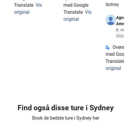
Sydney.
Translate
Vis
med Google
original
Translate
Vis
Agnes
original
Ammera
8. mart
2024
Oversat
med Google
Translate
V
original
Find også disse ture i Sydney
Book de bedste ture i Sydney her