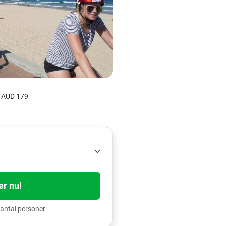
år AUD 179
er nu!
antal personer