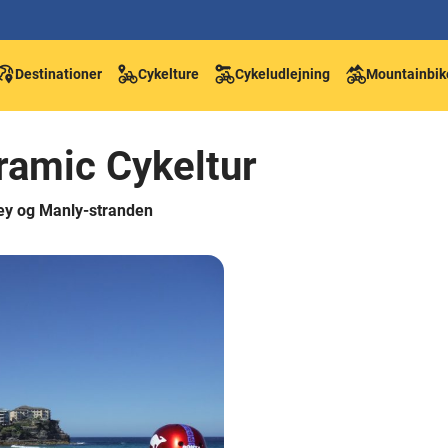
Destinationer
Cykelture
Cykeludlejning
Mountainbik
amic Cykeltur
ey og Manly-stranden