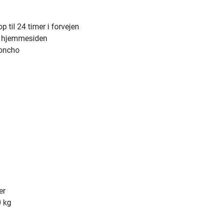
p til 24 timer i forvejen
ia hjemmesiden
poncho
er
0 kg