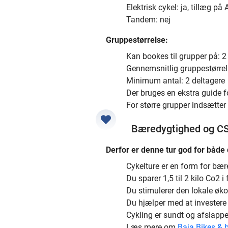
Elektrisk cykel: ja, tillæg på
Tandem: nej
Gruppestørrelse:
Kan bookes til grupper på: 2 
Gennemsnitlig gruppestørrel
Minimum antal: 2 deltagere
Der bruges en ekstra guide f
For større grupper indsætter 
Bæredygtighed og C
Derfor er denne tur god for både 
Cykelture er en form for bær
Du sparer 1,5 til 2 kilo Co2 i
Du stimulerer den lokale øk
Du hjælper med at investere i
Cykling er sundt og afslapp
Læs mere om
Baja Bikes & 