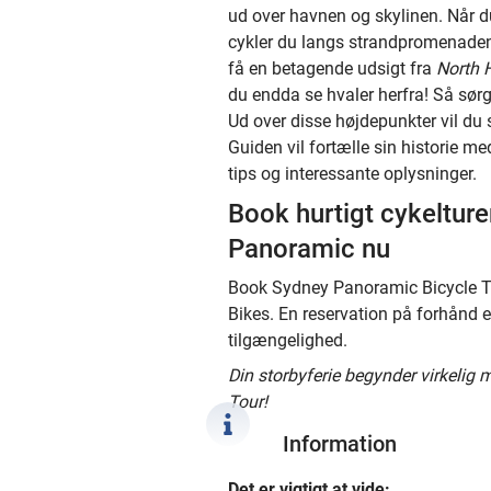
ud over havnen og skylinen. Når 
cykler du langs strandpromenaden
få en betagende udsigt fra
North 
du endda se hvaler herfra! Så sør
Ud over disse højdepunkter vil du 
Guiden vil fortælle sin historie me
tips og interessante oplysninger.
Book hurtigt cykelture
Panoramic nu
Book Sydney Panoramic Bicycle To
Bikes. En reservation på forhånd e
tilgængelighed.
Din storbyferie begynder virkelig
Tour!
Information
Det er vigtigt at vide: