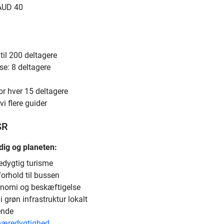
 AUD 40
til 200 deltagere
se: 8 deltagere
or hver 15 deltagere
vi flere guider
SR
dig og planeten:
edygtig turisme
 forhold til bussen
onomi og beskæftigelse
 grøn infrastruktur lokalt
ende
bæredygtighed