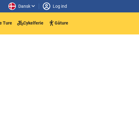
Dansk
Log ind
e Ture
Cykelferie
Gåture