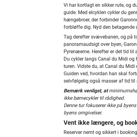
Vi har kortlagt en sikker rute, og
guide. Med elcyklen cykler du gen
hængebroer, der forbinder Garonne
forbløffe dig. Nyd den betagende 
Tag derefter svævebanen, og på t
panoramaudsigt over byen, Garon
Pyrenæerne. Herefter er det tid til
Du cykler langs Canal du Midi og 
turen. Vidste du, at Canal du Midi
Guiden ved, hvordan han skal fort
selvfølgelig også masser af tid til 
Bemærk venligst, at
minimumshøjd
ikke børnecykler til rådighed.
Denne tur fokuserer ikke på byens
byens omgivelser.
Vent ikke længere, og book
Reserver nemt og sikkert i bookin