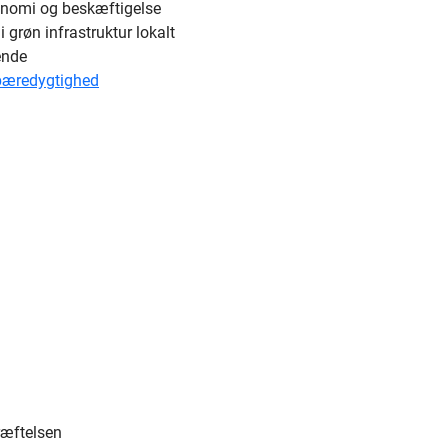
onomi og beskæftigelse
 grøn infrastruktur lokalt
ende
bæredygtighed
ræftelsen