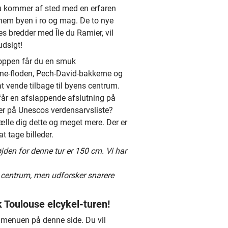
 du kommer af sted med en erfaren
nem byen i ro og mag. De to nye
s bredder med Île du Ramier, vil
udsigt!
oppen får du en smuk
ne-floden, Pech-David-bakkerne og
 at vende tilbage til byens centrum.
får en afslappende afslutning på
 er på Unescos verdensarvsliste?
ælle dig dette og meget mere. Der er
at tage billeder.
en for denne tur er 150 cm. Vi har
 centrum, men udforsker snarere
 Toulouse elcykel-turen!
gmenuen på denne side. Du vil