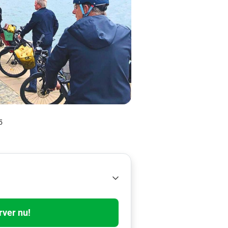
5
rver nu!