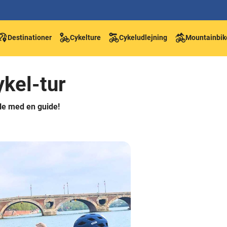
Destinationer
Cykelture
Cykeludlejning
Mountainbik
ykel-tur
kle med en guide!