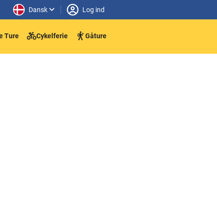
Dansk
Log ind
e Ture
Cykelferie
Gåture