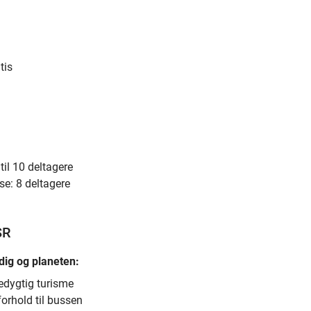
tis
g
til 10 deltagere
se: 8 deltagere
SR
dig og planeten:
edygtig turisme
 forhold til bussen