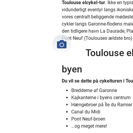
Toulouse elcykel-tur
. Ikke en typ
vidunderligt eventyr langs ikonisk
vores centralt beliggende mødeste
cykler langs Garonne-flodens maler
den tidligere havn La Daurade, Pla
Pont Neuf (Toulouses ældste bro) o
Toulouse el
byen
Du vil se dette på cykelturen i To
Bredderne af Garonne
Kajkanterne i byens centrum
Hængebroer på Île du Ramier
Canal du Midi
Pont Neuf-broen
…og meget mere!