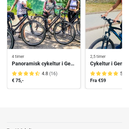
4 timer
2,5 timer
Panoramisk cykeltur i Genova
4.8
(16)
5.0
€ 75,-
Fra €59