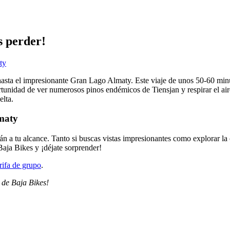
s perder!
ty
asta el impresionante Gran Lago Almaty. Este viaje de unos 50-60 minuto
rtunidad de ver numerosos pinos endémicos de Tiensjan y respirar el air
elta.
lmaty
tán a tu alcance. Tanto si buscas vistas impresionantes como explorar la 
aja Bikes y ¡déjate sorprender!
arifa de grupo
.
 de Baja Bikes!