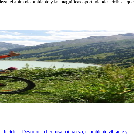
eza, el animado ambiente y las magníficas oportunidades ciclistas que
en bicicleta. Descubre la hermosa naturaleza, el ambiente vibrante y