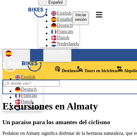
Español
English
Iniciar
Español
sesión
Deutsch
Français
Dansk
Nederlands
Iniciar sesión
Español
Destinos
Tours en bicicleta
Alquile
English
Español
Deutsch
Français
Dansk
Excursiones en Almaty
Nederlands
Un paraíso para los amantes del ciclismo
Pedalear en Almaty significa disfrutar de la hermosa naturaleza, que e