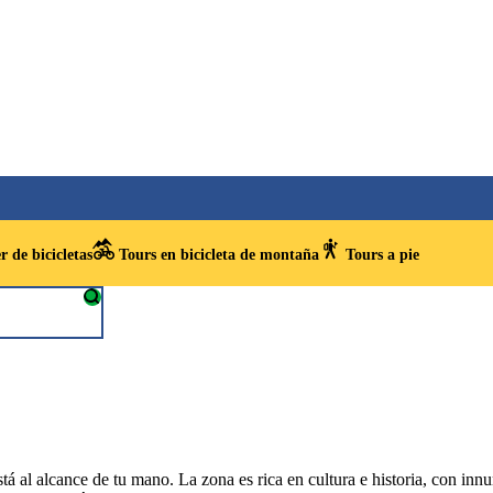
r de bicicletas
Tours en bicicleta de montaña
Tours a pie
stá al alcance de tu mano. La zona es rica en cultura e historia, con in