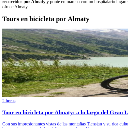
recorridos por Almaty
y ponte en marcha con un hospitalario lugare
ofrece Almaty.
Tours en bicicleta por Almaty
2 horas
Tour en bicicleta por Almaty: a lo largo del Gran 
Con sus impresionantes vistas de las montañas Tiensjan y su rica cultu