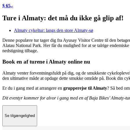
$ 65,-
Ture i Almaty: det må du ikke gå glip af!
Almaty cykeltur: langs den store Almaty-sø
Denne populære tur tager dig fra Ayusay Visitor Centre til den betagen
Alatau National Park. Her får du mulighed for at se talrige endemiske
nedstigning tilbage.
Book en af turene i Almaty online nu
Almaty venter forventningsfuldt på dig, og de smukkeste cykeloplevels
den ultimative måde at opdage dette smukke område på. Book din cykel
Er du i gang med at arrangere en
grupperejse til Almaty
? Så bed o
Dit eventyr kommer for alvor i gang med en af Baja Bikes’ Almaty-tu
Se tilgængelighed