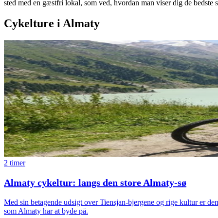
sted med en gæstfri lokal, som ved, hvordan man viser dig de bedste s
Cykelture i Almaty
2 timer
Almaty cykeltur: langs den store Almaty-sø
Med sin betagende udsigt over Tiensjan-bjergene og rige kultur er den
som Almaty har at byde på.