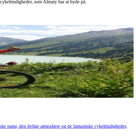
 cykelmuligheder, som Almaty har at byde på.
ke natur, den livlige atmosfære og de fantastiske cykelmuligheder,