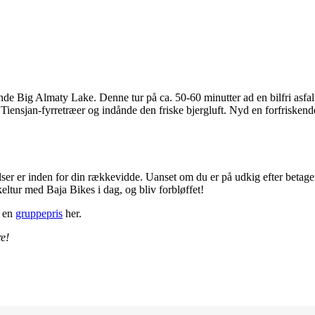
de Big Almaty Lake. Denne tur på ca. 50-60 minutter ad en bilfri asfalt
 Tiensjan-fyrretræer og indånde den friske bjergluft. Nyd en forfriske
er er inden for din rækkevidde. Uanset om du er på udkig efter betagend
tur med Baja Bikes i dag, og bliv forbløffet!
m en
gruppepris
her.
re!