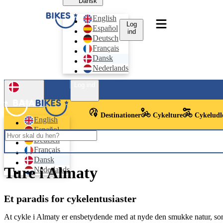
Dansk
English
Log
Español
ind
Deutsch
Français
Dansk
Nederlands
Log ind
Dansk
Destinationer
Cykelture
Cykeludl
English
Español
Deutsch
Français
Dansk
Ture i Almaty
Nederlands
Et paradis for cykelentusiaster
At cykle i Almaty er ensbetydende med at nyde den smukke natur, som 