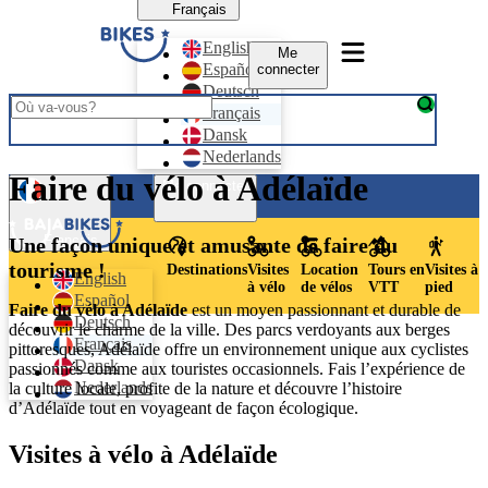
Français
English
Me
Español
connecter
Deutsch
Français
Dansk
Nederlands
Faire du vélo à Adélaïde
Me connecter
Français
Une façon unique et amusante de faire du
tourisme !
Destinations
Visites
Location
Tours en
Visites à
English
à vélo
de vélos
VTT
pied
Español
Faire du vélo à Adélaïde
est un moyen passionnant et durable de
Deutsch
découvrir le charme de la ville. Des parcs verdoyants aux berges
Français
pittoresques, Adélaïde offre un environnement unique aux cyclistes
Dansk
passionnés comme aux touristes occasionnels. Fais l’expérience de
Nederlands
la culture locale, profite de la nature et découvre l’histoire
d’Adélaïde tout en voyageant de façon écologique.
Visites à vélo à Adélaïde