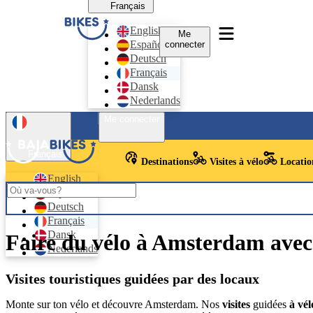
Français
English
Me
Español
connecter
Deutsch
Français
Dansk
Nederlands
Me connecter
Français
Destinations
Visites à vélo
Location
English
Español
Deutsch
Français
Dansk
Faire du vélo à Amsterdam avec 
Nederlands
Visites touristiques guidées par des locaux
Monte sur ton vélo et découvre Amsterdam. Nos
visites
guidées
à vé