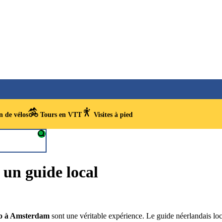
 de vélos
Tours en VTT
Visites à pied
un guide local
lo à Amsterdam
sont une véritable expérience. Le guide néerlandais local