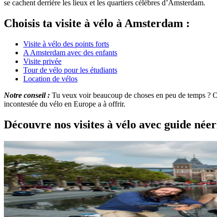
se cachent derrière les lieux et les quartiers célèbres d’Amsterdam.
Choisis ta visite à vélo à Amsterdam :
Visite à vélo des points forts
A Amsterdam avec des enfants
Visite privée
Tour de vélo pour les étudiants
Location de vélos
Notre conseil :
Tu veux voir beaucoup de choses en peu de temps ? 
incontestée du vélo en Europe a à offrir.
Découvre nos visites à vélo avec guide né