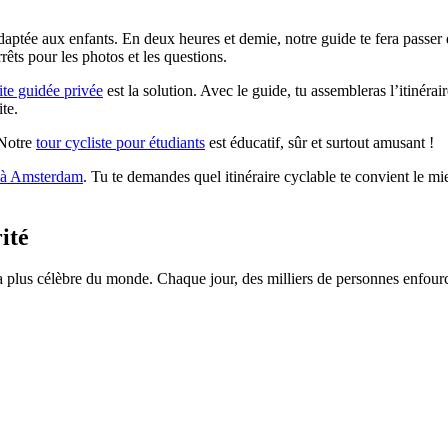
daptée aux enfants. En deux heures et demie, notre guide te fera passer d
ts pour les photos et les questions.
ite guidée privée
est la solution. Avec le guide, tu assembleras l’itinérai
ite.
 Notre
tour cycliste pour étudiants
est éducatif, sûr et surtout amusant !
o à Amsterdam
.
Tu te demandes quel itinéraire cyclable te convient le mi
ité
a plus célèbre du monde. Chaque jour, des milliers de personnes enfourch