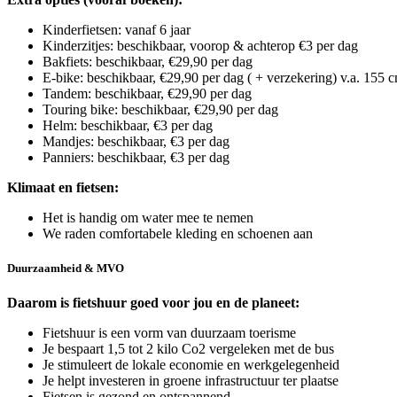
Kinderfietsen: vanaf 6 jaar
Kinderzitjes: beschikbaar, voorop & achterop €3 per dag
Bakfiets: beschikbaar, €29,90 per dag
E-bike: beschikbaar, €29,90 per dag ( + verzekering) v.a. 155 
Tandem: beschikbaar, €29,90 per dag
Touring bike: beschikbaar, €29,90 per dag
Helm: beschikbaar, €3 per dag
Mandjes: beschikbaar, €3 per dag
Panniers: beschikbaar, €3 per dag
Klimaat en fietsen:
Het is handig om water mee te nemen
We raden comfortabele kleding en schoenen aan
Duurzaamheid & MVO
Daarom is fietshuur goed voor jou en de planeet:
Fietshuur is een vorm van duurzaam toerisme
Je bespaart 1,5 tot 2 kilo Co2 vergeleken met de bus
Je stimuleert de lokale economie en werkgelegenheid
Je helpt investeren in groene infrastructuur ter plaatse
Fietsen is gezond en ontspannend