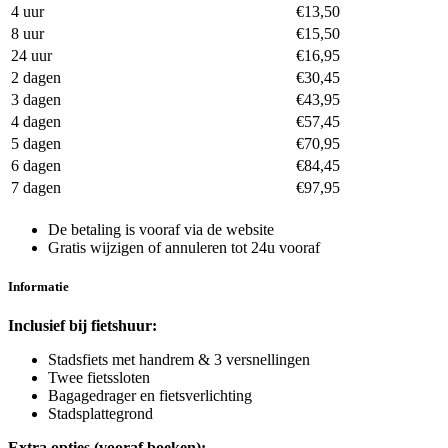
4 uur
€13,50
8 uur
€15,50
24 uur
€16,95
2 dagen
€30,45
3 dagen
€43,95
4 dagen
€57,45
5 dagen
€70,95
6 dagen
€84,45
7 dagen
€97,95
De betaling is vooraf via de website
Gratis wijzigen of annuleren tot 24u vooraf
Informatie
Inclusief bij fietshuur:
Stadsfiets met handrem & 3 versnellingen
Twee fietssloten
Bagagedrager en fietsverlichting
Stadsplattegrond
Extra opties (vooraf boeken):