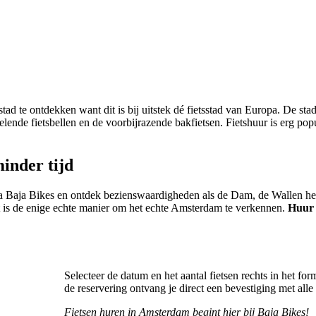
d te ontdekken want dit is bij uitstek dé fietsstad van Europa. De stad
lende fietsbellen en de voorbijrazende bakfietsen. Fietshuur is erg pop
inder tijd
ia Baja Bikes en ontdek bezienswaardigheden als de Dam, de Wallen het
it is de enige echte manier om het echte Amsterdam te verkennen.
Huur 
Selecteer de datum en het aantal fietsen rechts in het fo
de reservering ontvang je direct een bevestiging met alle 
Fietsen huren in Amsterdam begint hier bij Baja Bikes!