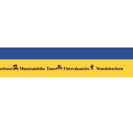
verhuur
Mountainbike Tours
Fietsvakanties
Wandeltochten