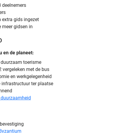
8 deelnemers
ers
 extra gids ingezet
e meer gidsen in
O
u en de planeet:
n duurzaam toerisme
o2 vergeleken met de bus
nomie en werkgelegenheid
 infrastructuur ter plaatse
annend
& duurzaamheid
sbevestiging
 Byzantium