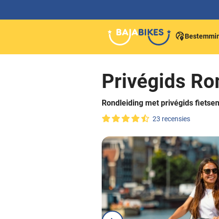
Bestemmi
Privégids R
Rondleiding met privégids fiets
23 recensies