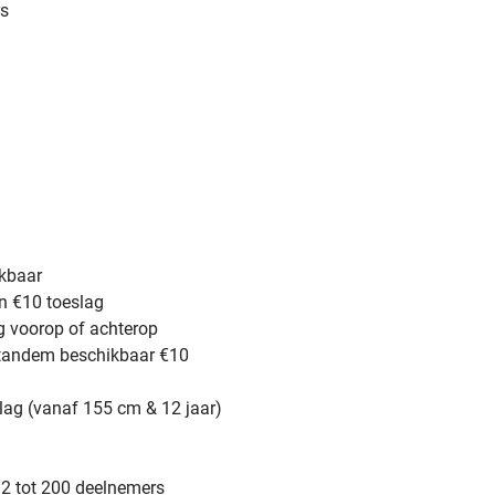
rs
ikbaar
en €10 toeslag
ag voorop of achterop
rtandem beschikbaar €10
eslag (vanaf 155 cm & 12 jaar)
 2 tot 200 deelnemers