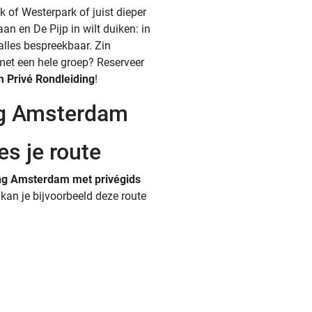
 of Westerpark of juist dieper
an en De Pijp in wilt duiken: in
 alles bespreekbaar. Zin
et een hele groep? Reserveer
m
Privé Rondleiding
!
ng Amsterdam
es je route
ding Amsterdam met privégids
kan je bijvoorbeeld deze route