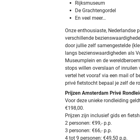
Rijksmuseum
De Grachtengordel
En veel meer…
Onze enthousiaste, Nederlandse p
verschillende bezienswaardighed
door jullie zelf samengestelde (kl
langs bezienswaardigheden als V
Museumplein en de wereldberoemd
stops willen overslaan of inruilen 
vertel het vooraf via een mail of b
privé fietstocht bepaal je zelf de
Prijzen Amsterdam Privé Rondlei
Voor deze unieke rondleiding gel
€198,00.
Prijzen zijn inclusief gids en fietsh
2 personen: €99,- p.p.
3 personen: €66,- p.p.
4 tot 9 personen: €49,50 p.p.