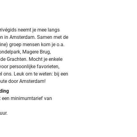
rivégids neemt je mee langs
en in Amsterdam. Samen met de
eine) groep mensen kom je o.a.
ondelpark, Magere Brug,
e Grachten. Mocht je enkele
voor persoonlijke favorieten,
el ons. Leuk om te weten: bij een
 route door Amsterdam!
ding
dt een minimumtarief van
uur.