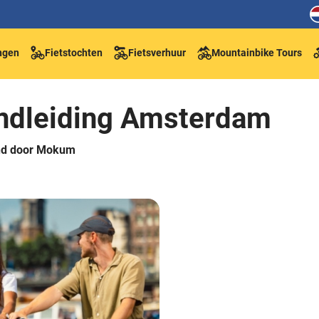
ngen
Fietstochten
Fietsverhuur
Mountainbike Tours
ondleiding Amsterdam
end door Mokum