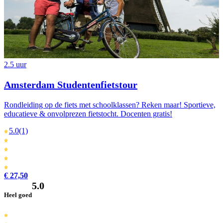
2.5 uur
Amsterdam Studentenfietstour
Rondleiding op de fiets met schoolklassen? Reken maar! Sportieve,
educatieve & onvolprezen fietstocht. Docenten gratis!
5.0
(1)
€ 27,50
5.0
Heel goed