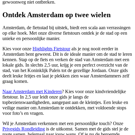
gewoonweg niet ontbreken.
Ontdek Amsterdam op twee wielen
Amsterdam, de fietsstad bij uitstek, biedt een scala aan verrassingen
op elke hoek. Met onze diverse fietstours ontdek je de stad op een
unieke en persoonlijke manier.
Kies voor onze
Highlights Fietstour
als je nog nooit eerder in
Amsterdam bent geweest. Dit is de ideale manier om de stad te leren
kennen.
Stap op de fiets en verken de stad van Amsterdam met een
lokale gids. In slechts 2,5 uur, krijg je een perfect overzicht van de
stad, van het Koninklijk Paleis tot de gezellige Jordaan. Onze gids
deelt leuke feitjes en laat je plekken zien waar Amsterdammers zelf
graag komen.
Naar Amsterdam met Kinderen
?
Kies voor onze kindvriendelijke
fietstour. In 2,5 uur leidt onze gids je langs de
topbezienswaardigheden, aangepast aan de kleintjes. Een leuke en
veilige manier om Amsterdam te ontdekken, met voldoende stops
voor foto’s en vragen.
Wil je Amsterdam verkennen met een persoonlijke touch? Onze
Privegids Rondleiding
is de uitkomst. Samen met de gids stel je de
route samen, helemaal naar jouw wens. Of je nu de beroemde