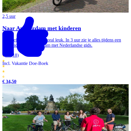
2,5 uur
Naar Amsterdam met kinderen
Sportief, leerzaam en vooral leuk. In 3 uur zie je alles tijdens een
rondleiding in Amsterdam met Nederlandse gids.
4.8
(18)
Incl. Vakantie Doe-Boek
€ 34,50