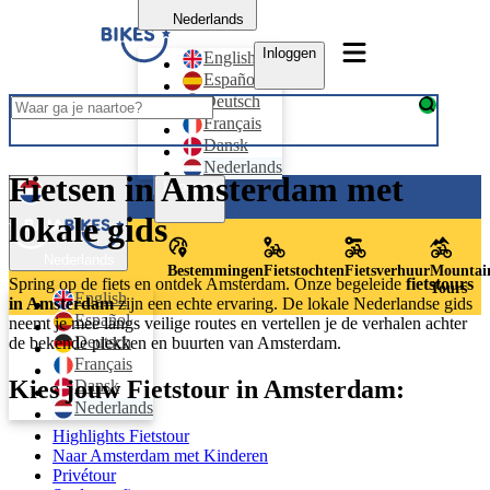
Nederlands
Inloggen
English
Español
Deutsch
Français
Dansk
Nederlands
Fietsen in Amsterdam met
Inloggen
lokale gids
Nederlands
Bestemmingen
Fietstochten
Fietsverhuur
Mountai
Spring op de fiets en ontdek Amsterdam. Onze begeleide
fietstours
Tours
English
in Amsterdam
zijn een echte ervaring. De lokale Nederlandse gids
Español
neemt je mee langs veilige routes en vertellen je de verhalen achter
Deutsch
de bekende plekken en buurten van Amsterdam.
Français
Kies jouw Fietstour in Amsterdam:
Dansk
Nederlands
Highlights Fietstour
Naar Amsterdam met Kinderen
Privétour