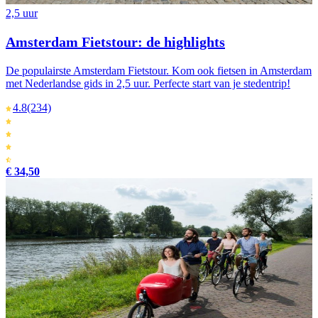
2,5 uur
Amsterdam Fietstour: de highlights
De populairste Amsterdam Fietstour. Kom ook fietsen in Amsterdam
met Nederlandse gids in 2,5 uur. Perfecte start van je stedentrip!
4.8
(234)
€ 34,50