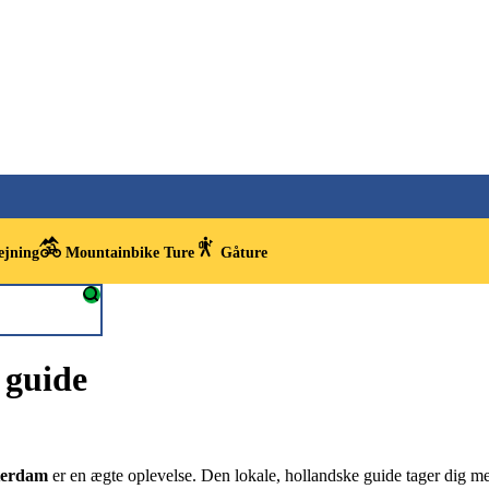
ejning
Mountainbike Ture
Gåture
 guide
terdam
er en ægte oplevelse. Den lokale, hollandske guide tager dig me