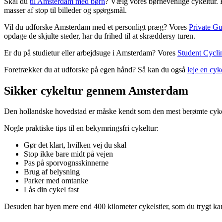
Skal du
til Amsterdam med børn
?
Vælg vores børnevenlige cykeltur. P
masser af stop til billeder og spørgsmål.
Vil du udforske Amsterdam med et personligt præg? Vores
Private G
opdage de skjulte steder, har du frihed til at skræddersy turen.
Er du på studietur eller arbejdsuge i Amsterdam? Vores
Student Cycli
Foretrækker du at udforske på egen hånd? Så kan du også
leje en cy
Sikker cykeltur gennem Amsterdam
Den hollandske hovedstad er måske kendt som den mest berømte cykel
Nogle praktiske tips til en bekymringsfri cykeltur:
Gør det klart, hvilken vej du skal
Stop ikke bare midt på vejen
Pas på sporvognsskinnerne
Brug af belysning
Parker med omtanke
Lås din cykel fast
Desuden har byen mere end 400 kilometer cykelstier, som du trygt kan 