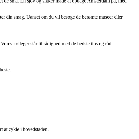
asset de små. En sjov og sikker måde at opdage Amsterdam på, med
ter din smag. Uanset om du vil besøge de berømte museer eller
 Vores kolleger står til rådighed med de bedste tips og råd.
heste.
t at cykle i hovedstaden.