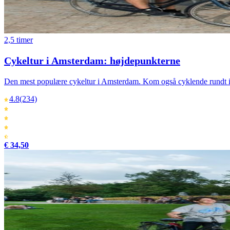
2,5 timer
Cykeltur i Amsterdam: højdepunkterne
Den mest populære cykeltur i Amsterdam. Kom også cyklende rundt i A
4.8
(234)
€ 34,50