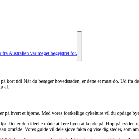
fra Australien var meget begejstret for.
 på kort tid! Når du besøger hovedstaden, er dette et must-do. Ud fra d
p af.
 på hvert et hjørne. Med vores forskellige cykelture vil du opdage by
 før. Det er den ideelle måde at lære byen at kende på.
Hop på cyklen og
ordaan-område. Vores guide vil dele sjove fakta og vise dig steder, som a