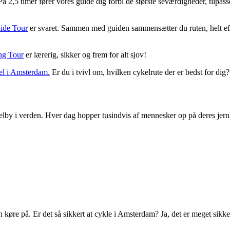
å 2,5 timer fører vores guide dig forbi de største seværdigheder, tilp
uide Tour
er svaret. Sammen med guiden sammensætter du ruten, helt ef
ng Tour
er lærerig, sikker og frem for alt sjov!
kel i Amsterdam.
Er du i tvivl om, hvilken cykelrute der er bedst for dig?
by i verden. Hver dag hopper tusindvis af mennesker op på deres jern
køre på. Er det så sikkert at cykle i Amsterdam? Ja, det er meget sikker