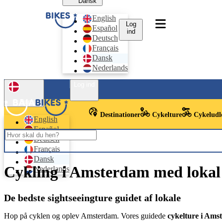
Dansk
English
Log
Español
ind
Deutsch
Français
Dansk
Nederlands
Log ind
Dansk
Destinationer
Cykelture
Cykeludl
English
Español
Deutsch
Français
Dansk
Cykling i Amsterdam med lokal
Nederlands
De bedste sightseeingture guidet af lokale
Hop på cyklen og oplev Amsterdam. Vores guidede
cykelture i Ams