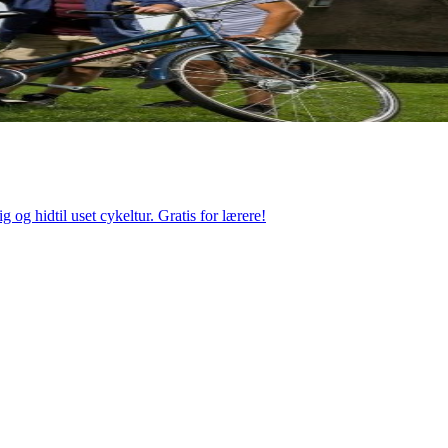
og hidtil uset cykeltur. Gratis for lærere!