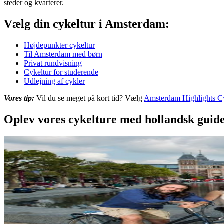
steder og kvarterer.
Vælg din cykeltur i Amsterdam:
Højdepunkter cykeltur
Til Amsterdam med børn
Privat rundvisning
Cykeltur for studerende
Udlejning af cykler
Vores tip:
Vil du se meget på kort tid? Vælg
Amsterdam Highlights C
Oplev vores cykelture med hollandsk guid