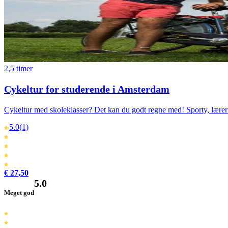
2,5 timer
Cykeltur for studerende i Amsterdam
Cykeltur med skoleklasser? Det kan du godt regne med! Sporty, lærerig 
5.0
(1)
€ 27,50
5.0
Meget god