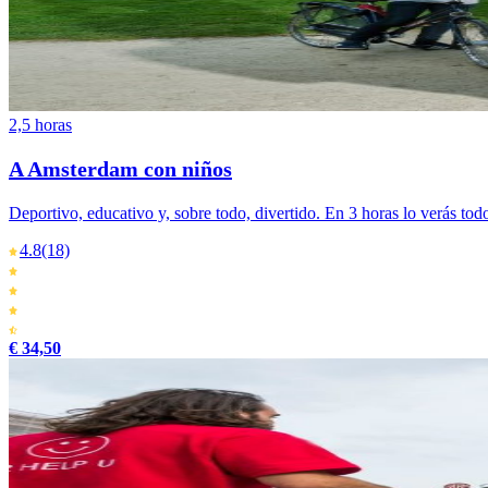
2,5 horas
A Amsterdam con niños
Deportivo, educativo y, sobre todo, divertido. En 3 horas lo verás t
4.8
(18)
€ 34,50