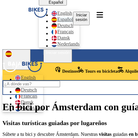
Español
English
Iniciar
Español
sesión
Deutsch
Français
Dansk
Nederlands
Iniciar sesión
Español
Destinos
Tours en bicicleta
Alquile
English
Español
Deutsch
Français
Dansk
En bici por Ámsterdam con guía
Nederlands
Visitas turísticas guiadas por lugareños
Súbete a tu bici y descubre Ámsterdam. Nuestras
visitas
guiadas
en b