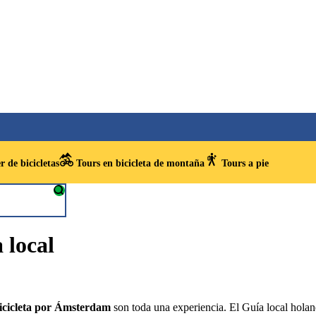
r de bicicletas
Tours en bicicleta de montaña
Tours a pie
 local
icicleta por Ámsterdam
son toda una experiencia. El Guía local holandé