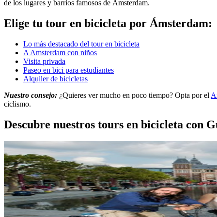
de los lugares y barrios famosos de Ámsterdam.
Elige tu tour en bicicleta por Ámsterdam:
Lo más destacado del tour en bicicleta
A Amsterdam con niños
Visita privada
Paseo en bici para estudiantes
Alquiler de bicicletas
Nuestro consejo:
¿Quieres ver mucho en poco tiempo? Opta por el
A
ciclismo.
Descubre nuestros tours en bicicleta con