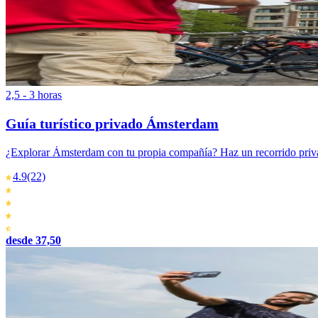
2,5 - 3 horas
Guía turístico privado Ámsterdam
¿Explorar Ámsterdam con tu propia compañía? Haz un recorrido priv
4.9
(22)
desde 37,50