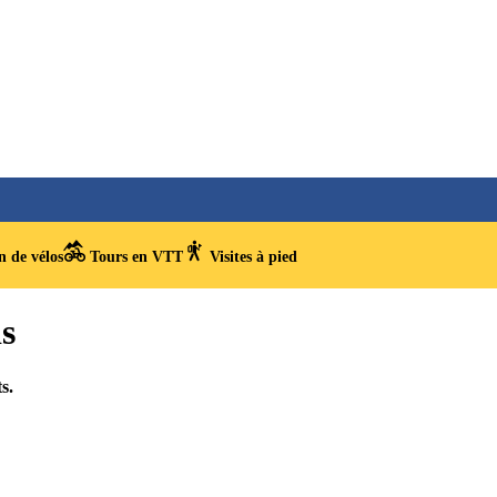
 de vélos
Tours en VTT
Visites à pied
is
s.