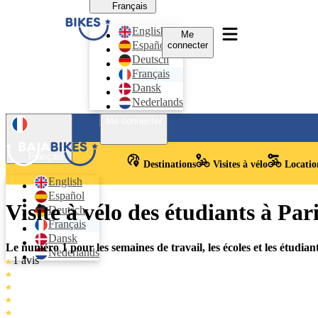
Français
English
Me
Español
connecter
Deutsch
Français
Dansk
Nederlands
Me connecter
Français
Destinations
Visites à vélo
Location
English
Español
Visite à vélo des étudiants à Par
Deutsch
Français
Dansk
Le numéro 1 pour les semaines de travail, les écoles et les étudiant
Nederlands
1 avis