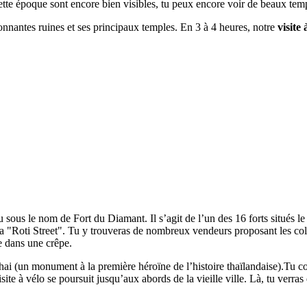
 cette époque sont encore bien visibles, tu peux encore voir de beaux tem
sionnantes ruines et ses principaux temples. En 3 à 4 heures, notre
visite
 le nom de Fort du Diamant. Il s’agit de l’un des 16 forts situés le lo
 la "Roti Street". Tu y trouveras de nombreux vendeurs proposant les colo
e dans une crêpe.
ai (un monument à la première héroïne de l’histoire thaïlandaise).Tu cont
isite à vélo se poursuit jusqu’aux abords de la vieille ville. Là, tu ver