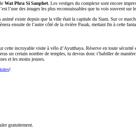
 le
Wat Phra Si Sanphet
. Les vestiges du complexe sont encore impress
est l’une des images les plus reconnaissables que tu vois souvent sur les
nimé existe depuis que la ville était la capitale du Siam. Sur ce marché
nera ensuite de l’autre côté de la rivière Pasak, mettant fin à cette fant
r cette incroyable visite à vélo d’Ayutthaya. Réserve en toute sécurité 
eras un certain nombre de temples, tu devras donc t’habiller de manière
nes et les moins jeunes.
isites
!
uler gratuitement.