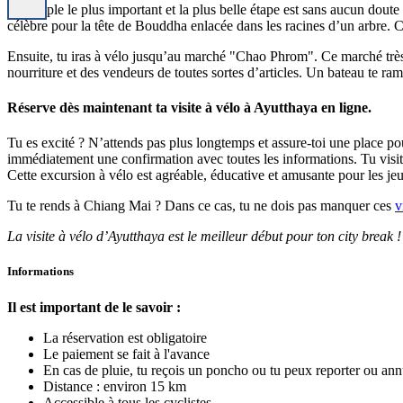
Le temple le plus important et la plus belle étape est sans aucun doute
célèbre pour la tête de Bouddha enlacée dans les racines d’un arbre. C’
Ensuite, tu iras à vélo jusqu’au marché "Chao Phrom". Ce marché très a
nourriture et des vendeurs de toutes sortes d’articles. Un bateau te ramè
Réserve dès maintenant ta visite à vélo à Ayutthaya en ligne.
Tu es excité ? N’attends pas plus longtemps et assure-toi une place pou
immédiatement une confirmation avec toutes les informations. Tu visit
Cette excursion à vélo est agréable, éducative et amusante pour les jeu
Tu te rends à Chiang Mai ? Dans ce cas, tu ne dois pas manquer ces
v
La visite à vélo d’Ayutthaya est le meilleur début pour ton city break !
Informations
Il est important de le savoir :
La réservation est obligatoire
Le paiement se fait à l'avance
En cas de pluie, tu reçois un poncho ou tu peux reporter ou ann
Distance : environ 15 km
Accessible à tous les cyclistes