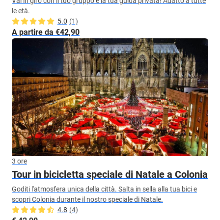
Vai in giro con il tuo gruppo e la tua guida privata! Adatto a tutte
le età.
5.0
(1)
A partire da €42,90
3 ore
Tour in bicicletta speciale di Natale a Colonia
Goditi l'atmosfera unica della città. Salta in sella alla tua bici e
scopri Colonia durante il nostro speciale di Natale.
4.8
(4)