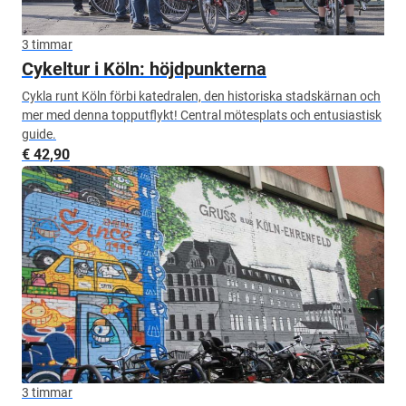
3 timmar
Cykeltur i Köln: höjdpunkterna
Cykla runt Köln förbi katedralen, den historiska stadskärnan och
mer med denna topputflykt! Central mötesplats och entusiastisk
guide.
€ 42,90
3 timmar