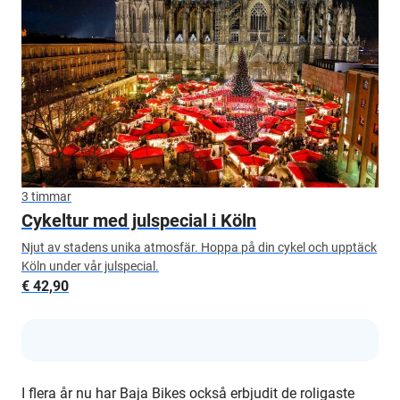
3 timmar
Cykeltur med julspecial i Köln
Njut av stadens unika atmosfär. Hoppa på din cykel och upptäck
Köln under vår julspecial.
€ 42,90
I flera år nu har Baja Bikes också erbjudit de roligaste