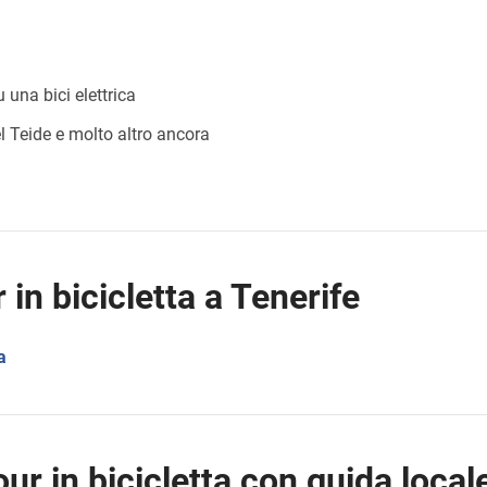
 una bici elettrica
l Teide e molto altro ancora
r in bicicletta a Tenerife
a
tour in bicicletta con guida local