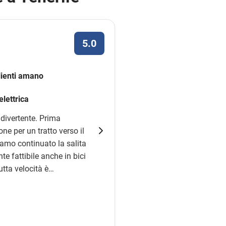
5.0
clienti amano
elettrica
divertente. Prima
ne per un tratto verso il
amo continuato la salita
te fattibile anche in bici
utta velocità è
ica. Se vi sembra troppo
empre salire a bordo del
a davvero eccezionale.