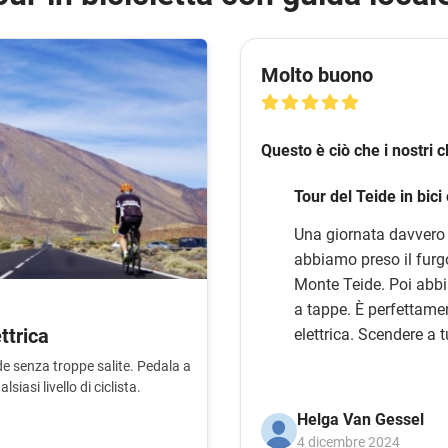
Molto buono
Questo è ciò che i nostri 
Tour del Teide in bici 
Una giornata davvero 
abbiamo preso il furgo
Monte Teide. Poi abbi
a tappe. È perfettamen
ettrica
elettrica. Scendere a t
un'esperienza fantast
ide senza troppe salite. Pedala a
impegnativo, potete s
siasi livello di ciclista.
furgone. Un'esperienz
Helga Van Gessel
4 dicembre 2024