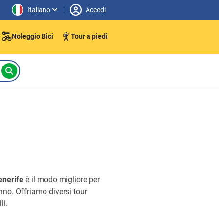
Italiano
Accedi
Noleggio Bici
Tour a piedi
enerife
è il modo migliore per
’anno. Offriamo diversi tour
li.