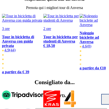
Prenota qui i migliori tour di Anversa
3 ore
2 ore
Noleggio
Tour in bicicletta di
Tour in bicicletta per
biciclette ad
Anversa con guida
studenti di Anversa
Anversa
privata
€ 18,50
4.6
(8)
4.9
(44)
a partire da €10
a partire da € 39
Consigliato da...