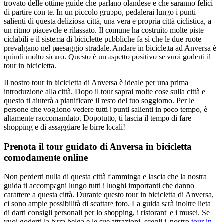
trovato delle ottime guide che parlano olandese e che saranno felici
di partire con te. In un piccolo gruppo, pedalerai lungo i punti
salienti di questa deliziosa città, una vera e propria città ciclistica, a
un ritmo piacevole e rilassato. Il comune ha costruito molte piste
ciclabili e il sistema di biciclette pubbliche fa sì che le due ruote
prevalgano nel paesaggio stradale. Andare in bicicletta ad Anversa è
quindi molto sicuro. Questo è un aspetto positivo se vuoi goderti il
tour in bicicletta.
Il nostro tour in bicicletta di Anversa è ideale per una prima
introduzione alla città. Dopo il tour saprai molte cose sulla città e
questo ti aiuterà a pianificare il resto del tuo soggiorno. Per le
persone che vogliono vedere tutti i punti salienti in poco tempo, è
altamente raccomandato. Dopotutto, ti lascia il tempo di fare
shopping e di assaggiare le birre locali!
Prenota il tour guidato di Anversa in bicicletta
comodamente online
Non perderti nulla di questa città fiamminga e lascia che la nostra
guida ti accompagni lungo tutti i luoghi importanti che danno
carattere a questa città. Durante questo tour in bicicletta di Anversa,
ci sono ampie possibilità di scattare foto. La guida sarà inoltre lieta
di darti consigli personali per lo shopping, i ristoranti e i musei. Se
vuoi goderti la birra belga e le sue attrazioni, scegli il nostro
tour in