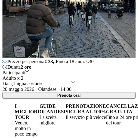
Prezzo per persona
€ 33,-
Fino a 18 anni: €30
Durata
2 ore
Partecipanti
Adulto x 2
Data, lingua e orario
20 maggio 2026 - Olandese - 14:00
Prenota ora!
I
GUIDE
PRENOTAZIONE
CANCELLAZ
MIGLIORI
OLANDESI
SICURA AL 100%
GRATUITA
TOUR
La scelta
Il servizio più veloce
Fino a 24 ore p
Vedere
migliore
del tour
molto in
poco tempo