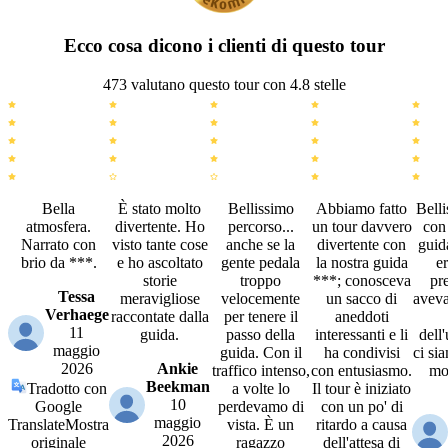
Ecco cosa dicono i clienti di questo tour
473 valutano questo tour con 4.8 stelle
Bella
È stato molto
Bellissimo
Abbiamo fatto
Belli
atmosfera.
divertente. Ho
percorso...
un tour davvero
con
Narrato con
visto tante cose
anche se la
divertente con
guid
brio da ***.
e ho ascoltato
gente pedala
la nostra guida
e
storie
troppo
***; conosceva
pr
Tessa
meravigliose
velocemente
un sacco di
aveva
Verhaege
raccontate dalla
per tenere il
aneddoti
11
guida.
passo della
interessanti e li
dell
maggio
guida. Con il
ha condivisi
ci sia
2026
Ankie
traffico intenso,
con entusiasmo.
mo
Beekman
Tradotto con
a volte lo
Il tour è iniziato
10
Google
perdevamo di
con un po' di
maggio
Translate
Mostra
vista. È un
ritardo a causa
2026
originale
ragazzo
dell'attesa di