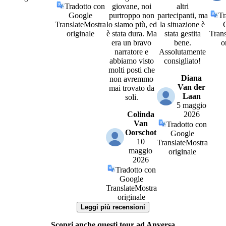
Tradotto con
giovane, noi
altri
Google
purtroppo non
partecipanti, ma
Tr
Translate
Mostra
lo siamo più, ed
la situazione è
originale
è stata dura. Ma
stata gestita
Trans
era un bravo
bene.
o
narratore e
Assolutamente
abbiamo visto
consigliato!
molti posti che
Diana
non avremmo
Van der
mai trovato da
Laan
soli.
5 maggio
Colinda
2026
Van
Tradotto con
Oorschot
Google
10
Translate
Mostra
maggio
originale
2026
Tradotto con
Google
Translate
Mostra
originale
Leggi più recensioni
Scopri anche questi tour ad Anversa