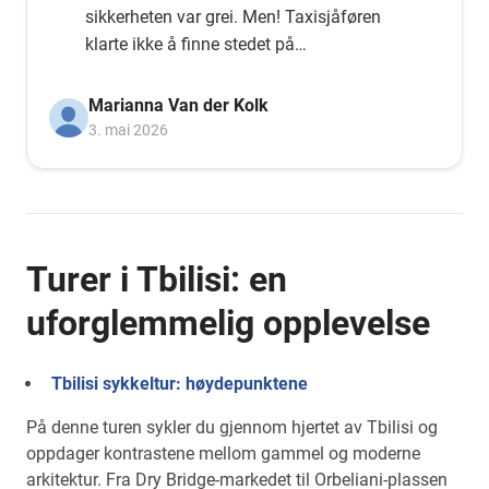
sikkerheten var grei. Men! Taxisjåføren
klarte ikke å finne stedet på
navigasjonsmobilen sin. Og hjelp ham
med TomTom-en min. Det fungerer!
Marianna Van der Kolk
Lykke til med organisasjonen deres. Og vi
3. mai 2026
håper at dere får flere til å sykle, med
hjelp fra myndighetene.
Turer i Tbilisi: en
uforglemmelig opplevelse
Tbilisi sykkeltur: høydepunktene
På denne turen sykler du gjennom hjertet av Tbilisi og
oppdager kontrastene mellom gammel og moderne
arkitektur. Fra Dry Bridge-markedet til Orbeliani-plassen