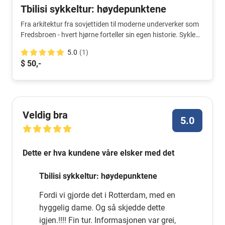
Tbilisi sykkeltur: høydepunktene
Fra arkitektur fra sovjettiden til moderne underverker som
Fredsbroen - hvert hjørne forteller sin egen historie. Sykle
rundt i byen for å utforske disse historiene og opplev den
5.0
(1)
unike atmosfæren i de forskjellige bydelene.
$ 50,-
Veldig bra
5.0
Dette er hva kundene våre elsker med det
Tbilisi sykkeltur: høydepunktene
Fordi vi gjorde det i Rotterdam, med en
hyggelig dame. Og så skjedde dette
igjen.!!!! Fin tur. Informasjonen var grei,