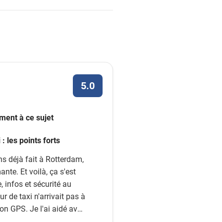
5.0
iment à ce sujet
 : les points forts
ns déjà fait à Rotterdam,
te. Et voilà, ça s'est
e, infos et sécurité au
r de taxi n'arrivait pas à
son GPS. Je l'ai aidé avec
 marché ! Bonne chance