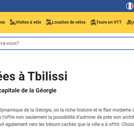
ons
Visites à vélo
Location de vélos
Tours en VTT
es à Tbilissi
capitale de la Géorgie
e dynamique de la Géorgie, où la riche histoire et le flair moder
o t’offre non seulement la possibilité d’admirer de près son archi
 également vers les trésors cachés que la ville a à offrir. Chois