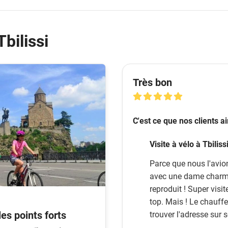
Tbilissi
Très bon
C'est ce que nos clients a
Visite à vélo à Tbilissi
Parce que nous l'avio
avec une dame charman
reproduit ! Super visit
top. Mais ! Le chauffeu
 les points forts
trouver l'adresse sur 
mon TomTom. Et ça a