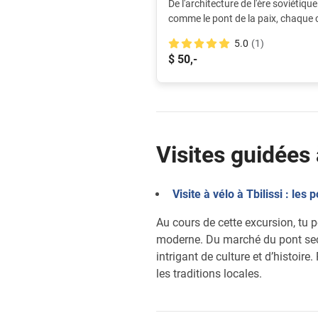
De l'architecture de l'ère soviétiq
comme le pont de la paix, chaque 
histoire. Fais le tour de la ville à v
5.0
(1)
découvrir l'atmosphère unique des 
$ 50,-
Visites guidées 
Visite à vélo à Tbilissi : les p
Au cours de cette excursion, tu p
moderne. Du marché du pont sec à
intrigant de culture et d’histoire
les traditions locales.