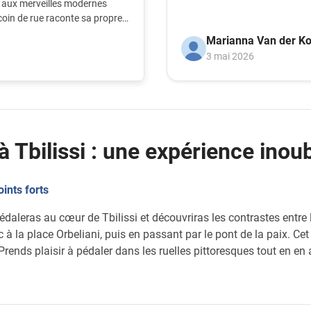
ue aux merveilles modernes
pour votre organisati
coin de rue raconte sa propre
élo pour explorer ces histoires et
attirerez encore plus
Marianna Van der Ko
différents quartiers.
l'aide du gouvernemen
3 mai 2026
à Tbilissi : une expérience inoub
oints forts
édaleras au cœur de Tbilissi et découvriras les contrastes entre l
 la place Orbeliani, puis en passant par le pont de la paix. Cet 
. Prends plaisir à pédaler dans les ruelles pittoresques tout en en 