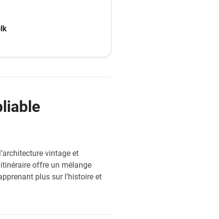
on. On espère que vous
 de monde à vélo, avec
lk
t.
liable
’architecture vintage et
itinéraire offre un mélange
apprenant plus sur l’histoire et