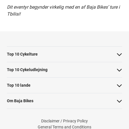
Dit eventyr begynder virkelig med en af Baja Bikes’ ture i
Tbilisi!
Top 10 Cykelture
Cykeltur i Barcelona: højdepunkterne
Top 10 Cykeludlejning
Cykeltur i Berlin: højdepunkterne
Barcelona Cykeludlejning
Top 10 lande
Tur til Paris: højdepunkter
Berlin Cykeludlejning
Cykelture i Holland
Rom højdepunkter cykeltur
Om Baja Bikes
Paris Cykeludlejning
Cykelture i Portugal
Cykeltur til Amsterdams højdepunkter
Kontakt os
Rom Cykeludlejning
Cykelture i Spanien
Cykeltur til Kobenhavn højdepunkter
Disclaimer / Privacy Policy
Om os
Valencia Cykeludlejning
General Terms and Conditions