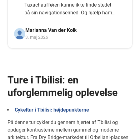
Taxachaufføren kunne ikke finde stedet
på sin navigationsenhed. Og hjælp ham
med min TomTom. Det virker! Held og
lykke med jeres organisation. Og vi håber,
Marianna Van der Kolk
at I får flere mennesker på cyklen med
3. maj 2026
hjælp fra regeringen.
Ture i Tbilisi: en
uforglemmelig oplevelse
Cykeltur i Tbilisi: højdepunkterne
På denne tur cykler du gennem hjertet af Tbilisi og
opdager kontrasterne mellem gammel og moderne
arkitektur. Fra Dry Bridge-markedet til Orbeliani-pladsen