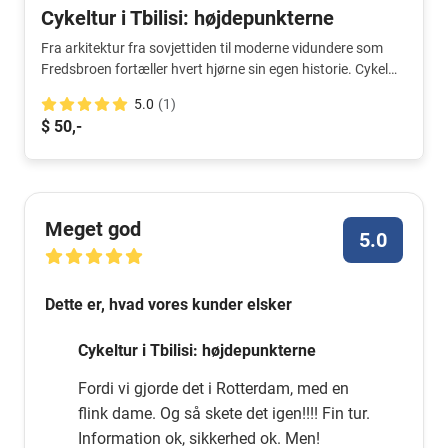
Cykeltur i Tbilisi: højdepunkterne
Fra arkitektur fra sovjettiden til moderne vidundere som
Fredsbroen fortæller hvert hjørne sin egen historie. Cykel
rundt i byen for at udforske disse historier og opleve den
5.0
(1)
unikke atmosfære i de forskellige kvarterer.
$ 50,-
Meget god
5.0
Dette er, hvad vores kunder elsker
Cykeltur i Tbilisi: højdepunkterne
Fordi vi gjorde det i Rotterdam, med en
flink dame. Og så skete det igen!!!! Fin tur.
Information ok, sikkerhed ok. Men!