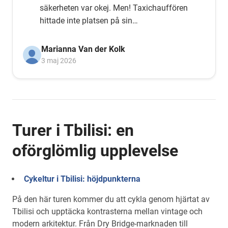
säkerheten var okej. Men! Taxichauffören
hittade inte platsen på sin
navigationsenhet. Och hjälp honom med
min TomTom. Det fungerar! Lycka till
Marianna Van der Kolk
med er organisation. Och vi hoppas att ni
3 maj 2026
får fler människor att cykla med hjälp
från regeringen.
Turer i Tbilisi: en
oförglömlig upplevelse
Cykeltur i Tbilisi: höjdpunkterna
På den här turen kommer du att cykla genom hjärtat av
Tbilisi och upptäcka kontrasterna mellan vintage och
modern arkitektur. Från Dry Bridge-marknaden till