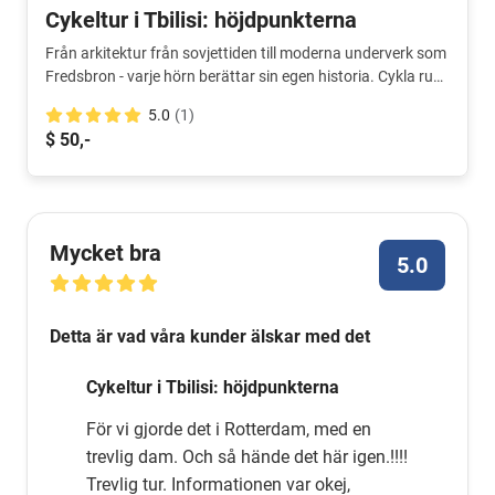
Cykeltur i Tbilisi: höjdpunkterna
Från arkitektur från sovjettiden till moderna underverk som
Fredsbron - varje hörn berättar sin egen historia. Cykla runt
i staden för att utforska dessa berättelser och upptäck den
5.0
(1)
unika atmosfären i de olika stadsdelarna.
$ 50,-
Mycket bra
5.0
Detta är vad våra kunder älskar med det
Cykeltur i Tbilisi: höjdpunkterna
För vi gjorde det i Rotterdam, med en
trevlig dam. Och så hände det här igen.!!!!
Trevlig tur. Informationen var okej,