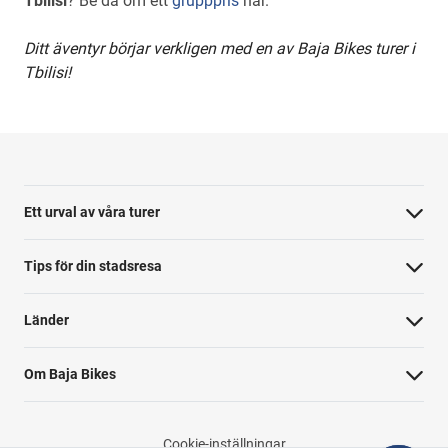
Tbilisi
? Be då om ett
grupppris
här.
Ditt äventyr börjar verkligen med en av Baja Bikes turer i
Tbilisi!
Ett urval av våra turer
Tips för din stadsresa
Länder
Om Baja Bikes
Cookie-inställningar