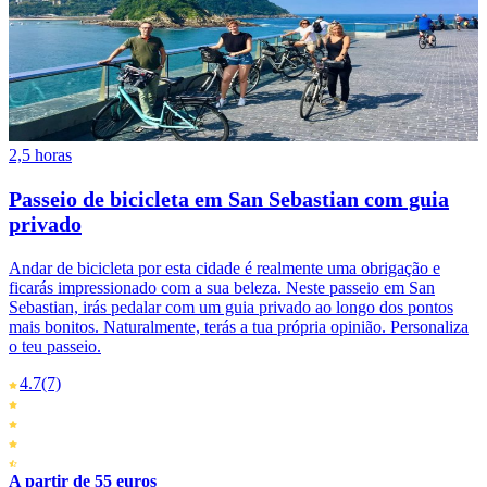
2,5 horas
Passeio de bicicleta em San Sebastian com guia
privado
Andar de bicicleta por esta cidade é realmente uma obrigação e
ficarás impressionado com a sua beleza. Neste passeio em San
Sebastian, irás pedalar com um guia privado ao longo dos pontos
mais bonitos. Naturalmente, terás a tua própria opinião. Personaliza
o teu passeio.
4.7
(7)
A partir de 55 euros