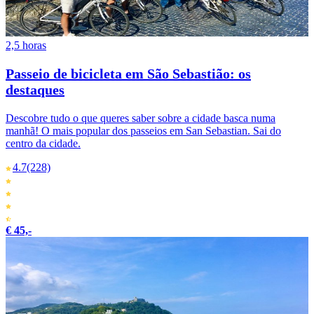
2,5 horas
Passeio de bicicleta em São Sebastião: os
destaques
Descobre tudo o que queres saber sobre a cidade basca numa
manhã! O mais popular dos passeios em San Sebastian. Sai do
centro da cidade.
4.7
(228)
€ 45,-