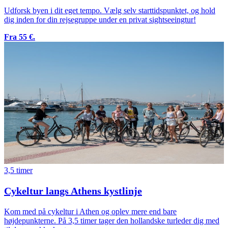
Udforsk byen i dit eget tempo. Vælg selv starttidspunktet, og hold
dig inden for din rejsegruppe under en privat sightseeingtur!
Fra 55 €.
3,5 timer
Cykeltur langs Athens kystlinje
Kom med på cykeltur i Athen og oplev mere end bare
højdepunkterne. På 3,5 timer tager den hollandske turleder dig med