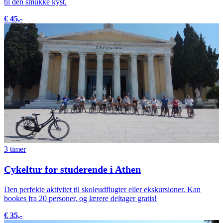
til den smukke kyst.
€ 45,-
3 timer
Cykeltur for studerende i Athen
Den perfekte aktivitet til skoleudflugter eller ekskursioner. Kan
bookes fra 20 personer, og lærere deltager gratis!
€ 35,-