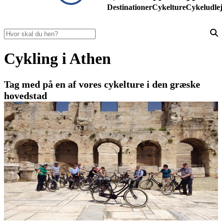
Destinationer
Cykelture
Cykeludle
Cykling i Athen
Tag med på en af vores cykelture i den græske
hovedstad