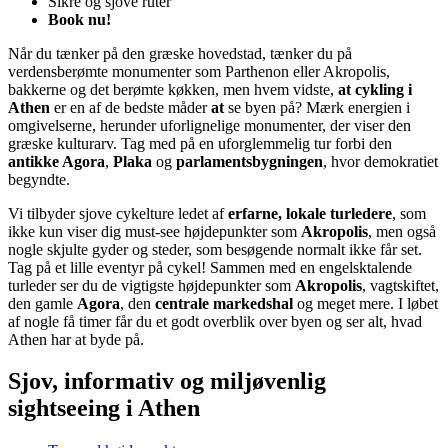
Sikre og sjove ruter
Book nu!
Når du tænker på den græske hovedstad, tænker du på
verdensberømte monumenter som Parthenon eller Akropolis,
bakkerne og det berømte køkken, men hvem vidste,
at cykling i
Athen
er en af de bedste måder
at
se byen på? Mærk energien i
omgivelserne, herunder uforlignelige monumenter, der viser den
græske kulturarv. Tag med på en uforglemmelig tur forbi den
antikke Agora
,
Plaka
og
parlamentsbygningen
, hvor demokratiet
begyndte.
Vi tilbyder sjove cykelture ledet af
erfarne, lokale turledere
, som
ikke kun viser dig must-see højdepunkter som
Akropolis
, men også
nogle skjulte gyder og steder, som besøgende normalt ikke får set.
Tag på et lille eventyr på cykel! Sammen med en engelsktalende
turleder ser du de vigtigste højdepunkter som
Akropolis
, vagtskiftet,
den gamle
Agora
, den
centrale markedshal
og meget mere. I løbet
af nogle få timer får du et godt overblik over byen og ser alt, hvad
Athen har at byde på.
Sjov, informativ og miljøvenlig
sightseeing i Athen