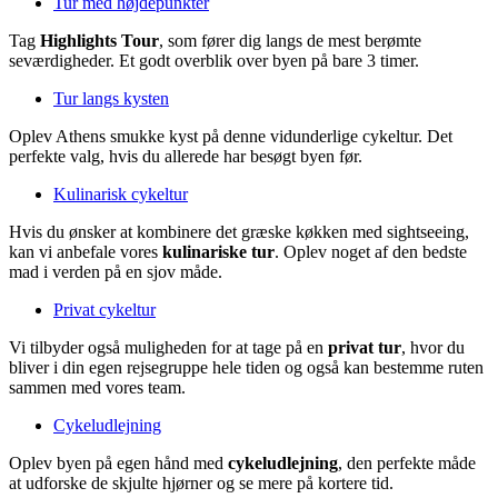
Tur med højdepunkter
Tag
Highlights Tour
, som fører dig langs de mest berømte
seværdigheder. Et godt overblik over byen på bare 3 timer.
Tur langs kysten
Oplev Athens smukke kyst på denne vidunderlige cykeltur. Det
perfekte valg, hvis du allerede har besøgt byen før.
Kulinarisk cykeltur
Hvis du ønsker at kombinere det græske køkken med sightseeing,
kan vi anbefale vores
kulinariske tur
. Oplev noget af den bedste
mad i verden på en sjov måde.
Privat cykeltur
Vi tilbyder også muligheden for at tage på en
privat tur
, hvor du
bliver i din egen rejsegruppe hele tiden og også kan bestemme ruten
sammen med vores team.
Cykeludlejning
Oplev byen på egen hånd med
cykeludlejning
, den perfekte måde
at udforske de skjulte hjørner og se mere på kortere tid.