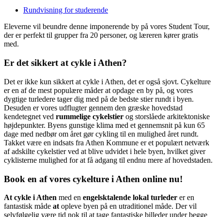
Rundvisning for studerende
Eleverne vil beundre denne imponerende by på vores Student Tour,
der er perfekt til grupper fra 20 personer, og læreren kører gratis
med.
Er det sikkert at cykle i Athen?
Det er ikke kun sikkert at cykle i Athen, det er også sjovt. Cykelture
er en af de mest populære måder at opdage en by på, og vores
dygtige turledere tager dig med på de bedste stier rundt i byen.
Desuden er vores udflugter gennem den græske hovedstad
kendetegnet ved
rummelige cykelstier
og storslåede arkitektoniske
højdepunkter. Byens gunstige klima med et gennemsnit på kun 65
dage med nedbør om året gør cykling til en mulighed året rundt.
Takket være en indsats fra Athen Kommune er et populært netværk
af adskilte cykelstier ved at blive udvidet i hele byen, hvilket giver
cyklisterne mulighed for at få adgang til endnu mere af hovedstaden.
Book en af vores cykelture i Athen online nu!
At cykle i Athen
med en
engelsktalende lokal turleder
er en
fantastisk måde
at
opleve byen på en utraditionel måde. Der vil
selvfølgelig være tid nok til at tage fantastiske billeder under begge