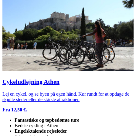
Cykeludlejning Athen
Lej en cykel, og se byen på egen hånd. Kør rundt for at opdage de
skjulte steder eller de største attraktioner.
Fra 12,50 €.
Fantastiske og topbedømte ture
Bedste cykling i Athen
Engelsktalende rejseleder