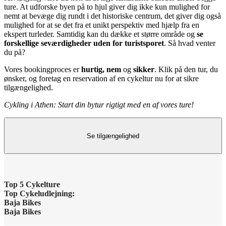
ture. At udforske byen på to hjul giver dig ikke kun mulighed for
nemt at bevæge dig rundt i det historiske centrum, det giver dig også
mulighed for at se det fra et unikt perspektiv med hjælp fra en
ekspert turleder. Samtidig kan du dække et større område og
se
forskellige seværdigheder uden for turistsporet
. Så hvad venter
du på?
Vores bookingproces er
hurtig, nem
og
sikker
. Klik på den tur, du
ønsker, og foretag en reservation af en cykeltur nu for at sikre
tilgængelighed.
Cykling i Athen: Start din bytur rigtigt med en af vores ture!
Se tilgængelighed
Top 5 Cykelture
Top Cykeludlejning:
Barcelona Højdepunkter
Baja Bikes
Barcelona Cykeludlejning
Baja Bikes
Berlin Højdepunkter
Kontakt os