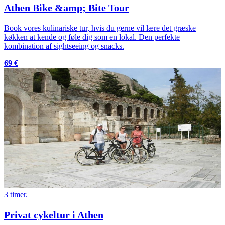
Athen Bike &amp; Bite Tour
Book vores kulinariske tur, hvis du gerne vil lære det græske
køkken at kende og føle dig som en lokal. Den perfekte
kombination af sightseeing og snacks.
69 €
3 timer.
Privat cykeltur i Athen