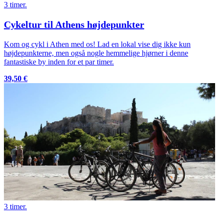
3 timer.
Cykeltur til Athens højdepunkter
Kom og cykl i Athen med os! Lad en lokal vise dig ikke kun
højdepunkterne, men også nogle hemmelige hjørner i denne
fantastiske by inden for et par timer.
39,50 €
3 timer.