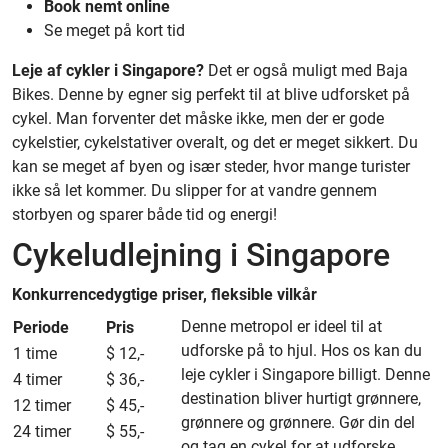
Book nemt online
Se meget på kort tid
Leje af cykler i Singapore?
Det er også muligt med Baja
Bikes. Denne by egner sig perfekt til at blive udforsket på
cykel. Man forventer det måske ikke, men der er gode
cykelstier, cykelstativer overalt, og det er meget sikkert. Du
kan se meget af byen og især steder, hvor mange turister
ikke så let kommer. Du slipper for at vandre gennem
storbyen og sparer både tid og energi!
Cykeludlejning i Singapore
Konkurrencedygtige priser, fleksible vilkår
Denne metropol er ideel til at
Periode
Pris
udforske på to hjul. Hos os kan du
1 time
$ 12,-
leje cykler i Singapore billigt. Denne
4 timer
$ 36,-
destination bliver hurtigt grønnere,
12 timer
$ 45,-
grønnere og grønnere. Gør din del
24 timer
$ 55,-
og tag en cykel for at udforske.