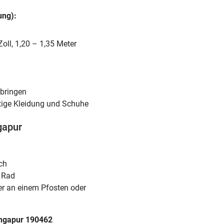
ung):
Zoll, 1,20 – 1,35 Meter
ubringen
tige Kleidung und Schuhe
gapur
ch
n Rad
er an einem Pfosten oder
ingapur 190462