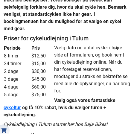
selvfølgelig forklare dig, hvor du skal cykle hen. Bemærk
venligst, at standardcyklen ikke har gear. I
bookingmenuen har du mulighed for at vælge en cykel
med gear.
Priser for cykeludlejning i Tulum
Vælg dato og antal cykler i højre
Periode
Pris
side af formularen, og book nemt
8 timer
$12,50
din cykeludlejning online. Når du
24 timer
$15,00
har foretaget reservationen,
2 dage
$30,00
modtager du straks en bekræftelse
3 dage
$45,00
med alle de oplysninger, du har brug
4 dage
$60,00
for.
5 dage
$75,00
Vælg også vores fantastiske
cykeltur
og få 10% rabat, hvis du vælger turen +
cykeludlejning.
Cykeludlejning i Tulum starter her hos Baja Bikes!