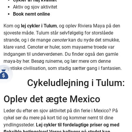
Aktiv og sjov aktivitet
Book nemt online
Kom og
lej cykler i Tulum
, og oplev Riviera Maya på den
sjoveste måde. Tulum står selvfølgelig for storslåede
strande, og i de mange
cenoter
kan du nyde det smukke,
klare vand. Cenoter er huler, som mayaerne troede var
indgangen til underverdenen. Du finder også den gamle
maya-by her. Besøg ruinerne, og lær mere om denne
mystiske civilisation, som stadig sætter gang i fantasien.
Cykeludlejning i Tulum:
Oplev det ægte Mexico
Leder du efter en sjov aktivitet på din ferie i Mexico? På
cykel ser du mere på kort tid og kommer nemt til dine
yndlingssteder.
Lej cykler til fordelagtige priser og med
fleksible betingelser! Vores kolleger på stedet kan