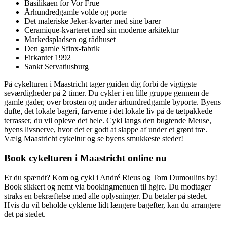
Basilikaen for Vor Frue
Århundredgamle volde og porte
Det maleriske Jeker-kvarter med sine barer
Ceramique-kvarteret med sin moderne arkitektur
Markedspladsen og rådhuset
Den gamle Sfinx-fabrik
Firkantet 1992
Sankt Servatiusburg
På cykelturen i Maastricht tager guiden dig forbi de vigtigste
seværdigheder på 2 timer. Du cykler i en lille gruppe gennem de
gamle gader, over brosten og under århundredgamle byporte. Byens
dufte, det lokale bageri, farverne i det lokale liv på de tætpakkede
terrasser, du vil opleve det hele. Cykl langs den bugtende Meuse,
byens livsnerve, hvor det er godt at slappe af under et grønt træ.
Vælg Maastricht cykeltur og se byens smukkeste steder!
Book cykelturen i Maastricht online nu
Er du spændt? Kom og cykl i André Rieus og Tom Dumoulins by!
Book sikkert og nemt via bookingmenuen til højre. Du modtager
straks en bekræftelse med alle oplysninger. Du betaler på stedet.
Hvis du vil beholde cyklerne lidt længere bagefter, kan du arrangere
det på stedet.