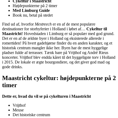
Cykeltur i Maastricht
Højdepunkterne på 2 timer
Med Limburg Guide
Book nu, betal på stedet
Find ud af, hvorfor
Mestreech
er en af de mest populære
destinationer for storbyferier i Holland i løbet af…
Cykeltur til
Maastricht
! Hovedstaden i Limburg er så populær med god grund.
Det er en af de ældste byer i Holland og eksisterede allerede i
romertiden! På hvert gadehjørne finder du en anden karakter, og et
historisk centrum mangler ikke her. Byen har de mest hyggelige
pladser fulde af terrasser. Tænk bare på Vrijthof og André Rieus
koncerter. Vrijthof blev endda kåret til det hyggeligste torv i Holland
i 2015. De lokale er ægte bourgondiere, og det giver god mad og
gode drinks.
Maastricht cykeltur: højdepunkterne på 2
timer
Dette er, hvad du vil se på cykelturen i Maastricht
Vrijthof
Meuse
Det historiske centrum