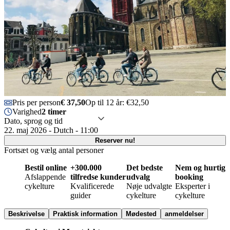
Pris per person
€ 37,50
Op til 12 år: €32,50
Varighed
2 timer
Dato, sprog og tid
22. maj 2026 - Dutch - 11:00
Reserver nu!
Fortsæt og vælg antal personer
Bestil online
+300.000
Det bedste
Nem og hurtig
Afslappende
tilfredse kunder
udvalg
booking
cykelture
Kvalificerede
Nøje udvalgte
Eksperter i
guider
cykelture
cykelture
Beskrivelse
Praktisk information
Mødested
anmeldelser