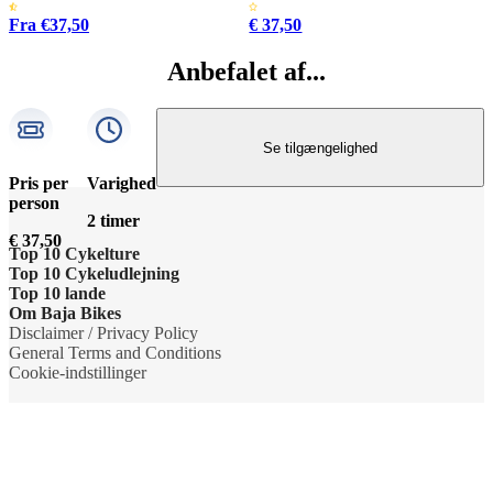
Fra €37,50
€ 37,50
Anbefalet af...
Se tilgængelighed
Pris per
Varighed
person
2 timer
€ 37,50
Top 10 Cykelture
Top 10 Cykeludlejning
Cykeltur i Barcelona: højdepunkterne
Top 10 lande
Barcelona Cykeludlejning
Om Baja Bikes
Cykeltur i Berlin: højdepunkterne
Cykelture i Holland
Disclaimer / Privacy Policy
Berlin Cykeludlejning
Kontakt os
General Terms and Conditions
Tur til Paris: højdepunkter
Cykelture i Portugal
Cookie-indstillinger
Paris Cykeludlejning
Om os
Rom højdepunkter cykeltur
Cykelture i Spanien
Rom Cykeludlejning
Teamet
Cykeltur til Amsterdams højdepunkter
Cykelture i USA
Valencia Cykeludlejning
Bæredygtighed og virksomheders sociale ansvar
Cykeltur til Kobenhavn højdepunkter
Cykelture i Italien