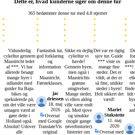
Dette er, hvad kunderne siger om denne tur
365 bedømmer denne tur med 4.8 stjerner
Vidunderlig
Fantastisk tur,
Sikke en dejlig
Det var en rigtig
De
cykeltur gennem
god forklaring
cykeltur vi
sjov tur. Guide
fo
Maastricht ledet
og
havde!
*** viste os
guide
af ***. Vi har
information
Gennem byen,
mange fine
***! 
allerede besøgt
om
men også i
steder. Det er
st
mange byer i
Maastricht.
Maastrichts
vildt, at der er
ell
udlandet med
Førsteklasses.
grønne
så fine, unikke
ne
guider fra Baja-
omgivelser.
steder i byen!
finde
jac
bikes og
Mange steder,
Helt sikkert det
lidt
driessen
spekulerede på,
vi ellers aldrig
værd!
by
18. maj
om det ville være
ville være endt
2026
Mariet
umagen værd at
på. Med sjove
an
Stukstette
gøre dette i
Oversat
og smukke
11. maj
Holland også.
med Google
(nogle gange
2026
Absolut! Udover
Translate
Vis
røverhistorier)
alle
original
historier om
Oversat med