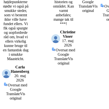
højdepunkterne
historien og
Google
stødte vi også på
området. Kan
Translate
Vis
Ov
smukke steder,
varmt
original
G
som vi bestemt
anbefales;
Tran
ikke ville have
mange tak til
o
fundet ellers. Vi
***!
fik også spurgte
Christine
og uopfordrede
Visser
råd om, hvad vi
17. maj
ellers virkelig
2026
kunne bruge til
en fantastisk dag
Oversat med
i smukke
Google
Maastricht.
Translate
Vis
original
Carla
Hanenberg
20. maj
2026
Oversat med
Google
Translate
Vis
original