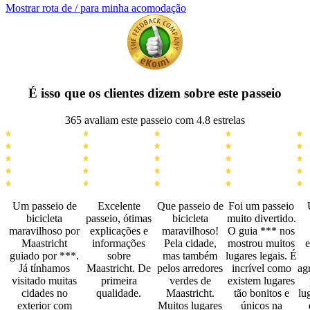
Mostrar rota de / para minha acomodação
É isso que os clientes dizem sobre este passeio
365 avaliam este passeio com 4.8 estrelas
Um passeio de
Excelente
Que passeio de
Foi um passeio
bicicleta
passeio, ótimas
bicicleta
muito divertido.
maravilhoso por
explicações e
maravilhoso!
O guia *** nos
Maastricht
informações
Pela cidade,
mostrou muitos
e
guiado por ***.
sobre
mas também
lugares legais. É
Já tínhamos
Maastricht. De
pelos arredores
incrível como
ag
visitado muitas
primeira
verdes de
existem lugares
cidades no
qualidade.
Maastricht.
tão bonitos e
lu
exterior com
Muitos lugares
únicos na