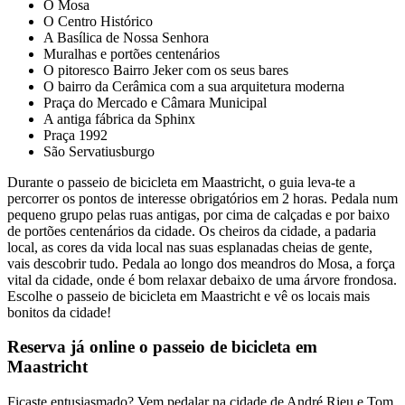
O Mosa
O Centro Histórico
A Basílica de Nossa Senhora
Muralhas e portões centenários
O pitoresco Bairro Jeker com os seus bares
O bairro da Cerâmica com a sua arquitetura moderna
Praça do Mercado e Câmara Municipal
A antiga fábrica da Sphinx
Praça 1992
São Servatiusburgo
Durante o passeio de bicicleta em Maastricht, o guia leva-te a
percorrer os pontos de interesse obrigatórios em 2 horas. Pedala num
pequeno grupo pelas ruas antigas, por cima de calçadas e por baixo
de portões centenários da cidade. Os cheiros da cidade, a padaria
local, as cores da vida local nas suas esplanadas cheias de gente,
vais descobrir tudo. Pedala ao longo dos meandros do Mosa, a força
vital da cidade, onde é bom relaxar debaixo de uma árvore frondosa.
Escolhe o passeio de bicicleta em Maastricht e vê os locais mais
bonitos da cidade!
Reserva já online o passeio de bicicleta em
Maastricht
Ficaste entusiasmado? Vem pedalar na cidade de André Rieu e Tom