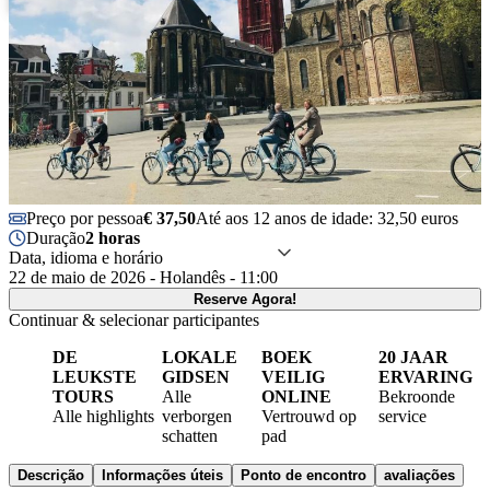
Preço por pessoa
€ 37,50
Até aos 12 anos de idade: 32,50 euros
Duração
2 horas
Data, idioma e horário
22 de maio de 2026 - Holandês - 11:00
Reserve Agora!
Continuar & selecionar participantes
DE
LOKALE
BOEK
20 JAAR
LEUKSTE
GIDSEN
VEILIG
ERVARING
TOURS
Alle
ONLINE
Bekroonde
Alle highlights
verborgen
Vertrouwd op
service
schatten
pad
Descrição
Informações úteis
Ponto de encontro
avaliações