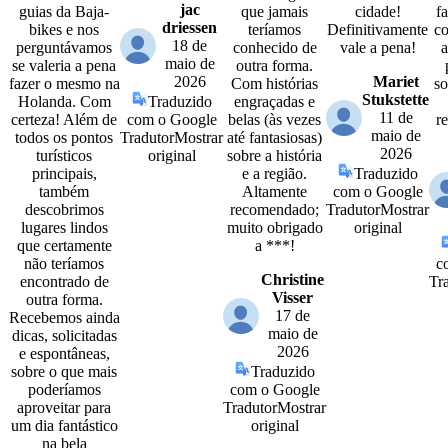
jac
guias da Baja-
que jamais
cidade!
f
driessen
bikes e nos
teríamos
Definitivamente
co
18 de
perguntávamos
conhecido de
vale a pena!
maio de
se valeria a pena
outra forma.
2026
Mariet
fazer o mesmo na
Com histórias
so
Stukstette
Holanda. Com
Traduzido
engraçadas e
11 de
certeza! Além de
com o Google
belas (às vezes
r
maio de
todos os pontos
Tradutor
Mostrar
até fantasiosas)
2026
turísticos
original
sobre a história
principais,
e a região.
Traduzido
também
Altamente
com o Google
descobrimos
recomendado;
Tradutor
Mostrar
lugares lindos
muito obrigado
original
que certamente
a ***!
não teríamos
c
Christine
encontrado de
Tr
Visser
outra forma.
17 de
Recebemos ainda
maio de
dicas, solicitadas
2026
e espontâneas,
sobre o que mais
Traduzido
poderíamos
com o Google
aproveitar para
Tradutor
Mostrar
um dia fantástico
original
na bela