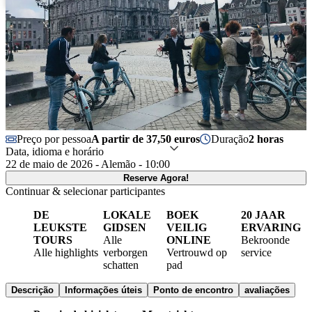
Preço por pessoa
A partir de 37,50 euros
Duração
2 horas
Data, idioma e horário
22 de maio de 2026 - Alemão - 10:00
Reserve Agora!
Continuar & selecionar participantes
DE
LOKALE
BOEK
20 JAAR
LEUKSTE
GIDSEN
VEILIG
ERVARING
TOURS
Alle
ONLINE
Bekroonde
Alle highlights
verborgen
Vertrouwd op
service
schatten
pad
Descrição
Informações úteis
Ponto de encontro
avaliações