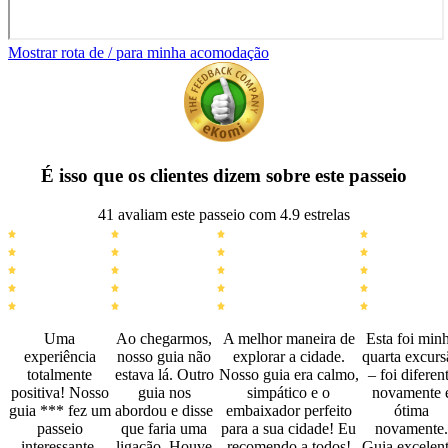
Mostrar rota de / para minha acomodação
É isso que os clientes dizem sobre este passeio
41 avaliam este passeio com 4.9 estrelas
Uma
Ao chegarmos,
A melhor maneira de
Esta foi min
experiência
nosso guia não
explorar a cidade.
quarta excurs
totalmente
estava lá. Outro
Nosso guia era calmo,
– foi diferen
positiva! Nosso
guia nos
simpático e o
novamente 
guia *** fez um
abordou e disse
embaixador perfeito
ótima
passeio
que faria uma
para a sua cidade! Eu
novamente.
interessante,
ligação. Houve
recomendo a todos!
Guia excelent