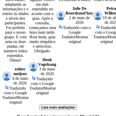
adaptando as
um mal-
Julie De
Petra
informações e o
entendido no
Bourdeaud'huy
Wille
roteiro às idades
acordo com o
2 de maio de
19 de ab
e níveis dos
guia. Após a
2026
de 202
participantes.
consulta,
Foi perfeito
começamos uma
Traduzido com o
Traduzid
para o nosso
hora mais tarde.
Google
com o Goog
grupo. E com
Rota linda, guia
Tradutor
Mostrar
Tradutor
Most
uma ou duas
muito simpático
original
original
piadas, ele
e atencioso.
manteve todos
Obrigado.
entretidos.
Henk
Ótimo!
Vogelzang
esther
3 de maio
meijsen
de 2026
4 de maio
Traduzido
de 2026
com o Google
Traduzido
Tradutor
Mostrar
com o Google
original
Tradutor
Mostrar
original
Leia mais avaliações