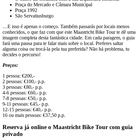
Praça do Mercado e Câmara Municipal
Praça 1992
São Servatiusburgo
…E isso é apenas o começo. Também passarás por locais menos
conhecidos, o que faz com que este Maastricht Bike Tour te dê uma
imagem completa desta fantástica cidade. Em cada paragem, o guia
fará uma pausa para te falar mais sobre o local. Preferes saltar
alguma coisa ou trocá-la pela tua preferida? Não há problema, tu
decides o percurso!
Preços:
1 pessoa: €200,-
2 pessoas: €100,- p.p.
3 pessoas: €80,- p.p.
4-6 pessoas: €60,- p.p.
7-8 pessoas: €50,- p.p.
9-11 pessoas: €45,- p.p.
12-15 pessoas: €40,- p.p.
16 ou mais pessoas: €37,50 p.p.
Reserva já online o Maastricht Bike Tour com guia
privado