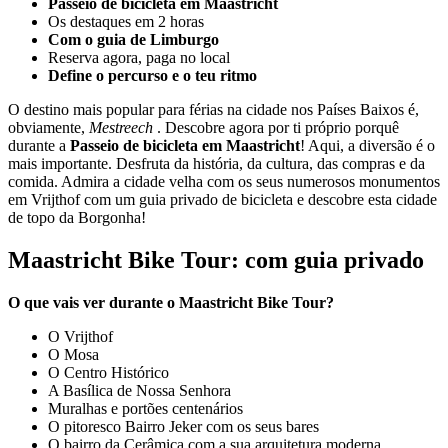
Passeio de bicicleta em Maastricht
Os destaques em 2 horas
Com o guia de Limburgo
Reserva agora, paga no local
Define o percurso e o teu ritmo
O destino mais popular para férias na cidade nos Países Baixos é,
obviamente,
Mestreech
. Descobre agora por ti próprio porquê
durante a
Passeio de bicicleta em Maastricht
! Aqui, a diversão é o
mais importante. Desfruta da história, da cultura, das compras e da
comida.
Admira a cidade velha com os seus numerosos monumentos
em Vrijthof com um guia privado de bicicleta e descobre esta cidade
de topo da Borgonha!
Maastricht Bike Tour: com guia privado
O que vais ver durante o Maastricht Bike Tour?
O Vrijthof
O Mosa
O Centro Histórico
A Basílica de Nossa Senhora
Muralhas e portões centenários
O pitoresco Bairro Jeker com os seus bares
O bairro da Cerâmica com a sua arquitetura moderna