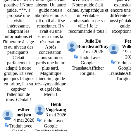
positive ! Notre
absent. Un autre
Notre guide était
excursio
guide, ***, a
guide nous a
calme, sympathique et
encore une
proposé une
abordés et nous a
un véritable
différente e
visite
dit qu'il allait se
ambassadeur de sa
aussi génia
intéressante,
renseigner. Il y
ville ! Je le
guide
adaptant les
avait eu une
recommande à tous !
exceptionn
informations et
erreur dans la
Julie De
Pet
l'itinéraire à l'âge
réservation.
Bourdeaud'huy
Will
et au niveau des
Après
2 mai 2026
19 a
participants.
concertation,
20
C'était
nous sommes
Traduit avec
parfaitement
partis une heure
Google
Traduit 
adapté à notre
plus tard.
Translate
Afficher
Googl
groupe. Et avec
Magnifique
l'original
Translate
Aff
quelques blagues
itinéraire, guide
l'origina
en prime, il a su
très sympathique
captiver
et agréable.
l'attention de
Merci !
tous. Génial !
Henk
esther
Vogelzang
meijsen
3 mai 2026
4 mai 2026
Traduit avec
Traduit avec
Google