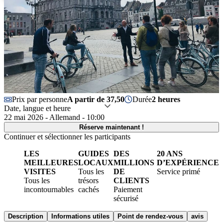
Prix par personne
A partir de 37,50
Durée
2 heures
Date, langue et heure
22 mai 2026 - Allemand - 10:00
Réserve maintenant !
Continuer et sélectionner les participants
LES
GUIDES
DES
20 ANS
MEILLEURES
LOCAUX
MILLIONS
D’EXPÉRIENCE
VISITES
Tous les
DE
Service primé
Tous les
trésors
CLIENTS
incontournables
cachés
Paiement
sécurisé
Description
Informations utiles
Point de rendez-vous
avis